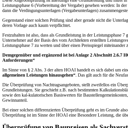
Diese Angebotsprüfung ist allerdings eine Grundleistung und muss 
Leistungsphase 6 (Vorbereitung der Vergabe) gesehen werden: In der
dann die Verdingungsunterlagen (Vergabeunterlagen) zusammengestellt
Gegenstand einer solchen Prüfung sind aber gerade nicht die Unterla
deren Vorlage auch kaum verpflichtet.
Festzuhalten ist also, dass als Grundleistung in der Leistungsphase 
Unternehmer auf der Basis des vom Architekten erstellten Leistungsv
Leistungsphase 7 zu werten und über einen Preisspiegel miteinander z
Demgegenüber und ergänzend ist bei Anlage 2 Abschnitt 2.6.7 H
Anforderungen“
Im Sinne von § 2 Abs. 3 der alten HOAI handelt es sich dabei um ei
allgemeinen Leistungen hinausgehen“
. Das gilt auch für die Neuf
Die Überprüfung von Nachtragsangeboten, stellt zweifellos ein Über
Grundleistungen. Sie geschieht z.B. nach bestimmten Kalkulationsbl
sowie den kal-kulatorischen Basiswerten für Baustellengemeinkosten
Gewinnanteil.
Bei einer solchen differenzierten Überprüfung geht es im Grunde al
Überprüfung ist im Sinne der HOAI eine Besondere Leistung, die übe
Überprüfung von Baupreisen als Sachverst