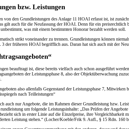
ungen bzw. Leistungen
en von den Grundleistungen des Anlage 11 HOAI erfasst ist, ist zunäch
s gilt auch für die Neufassung der HOAI. Denn für ein preisrechtlich
e unbestimmt, was mit einem bestimmten Honorar bezahlt werden soll.
ematisch strikt voneinander zu trennen. Grundleistungen können niem
s. 3 der früheren HOAI begrifflich aus. Daran hat sich auch mit der Ne
htragsangeboten“
en beauftragt ist, diese bereits vielfach auch schon ausgeführt werde
agsangeboten der Leistungsphase 8, also der Objektüberwachung zuzuor
.
boten also allenfalls Gegenstand der Leistungsphase 7, Mitwirken bei
isspiegels nach Teilleistungen“
h auch nur Angebote, die im Rahmen dieser Grundleistung bzw. Leistu
dleistung um folgende Leistungsinhalte: „Das Prüfen der Angebote umfa
ieht sich in erster Linie auf die Einzelpreise, ihre Vergleichbarkeit 
rderten Leistung stehen.“ (Locher/Koeble/Frik 9. Aufl., § 15 Rdn. 160 b