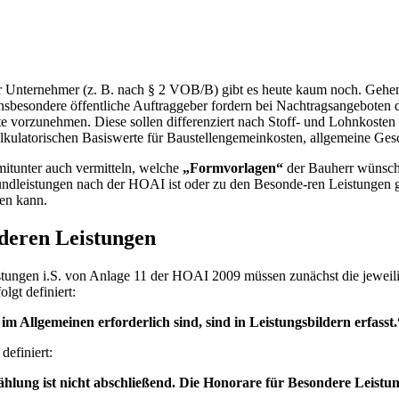
ternehmer (z. B. nach § 2 VOB/B) gibt es heute kaum noch. Gehen Na
Insbesondere öffentliche Auftraggeber fordern bei Nachtragsangeboten
e vorzunehmen. Diese sollen differenziert nach Stoff- und Lohnkosten ü
lkulatorischen Basiswerte für Baustellengemeinkosten, allgemeine Ge
itunter auch vermitteln, welche
„Formvorlagen“
der Bauherr wünscht
rundleistungen nach der HOAI ist oder zu den Besonde-ren Leistungen 
den kann.
deren Leistungen
ungen i.S. von Anlage 11 der HOAI 2009 müssen zunächst die jeweili
lgt definiert:
m Allgemeinen erforderlich sind, sind in Leistungsbildern erfasst.
efiniert:
ählung ist nicht abschließend. Die Honorare für Besondere Leistu