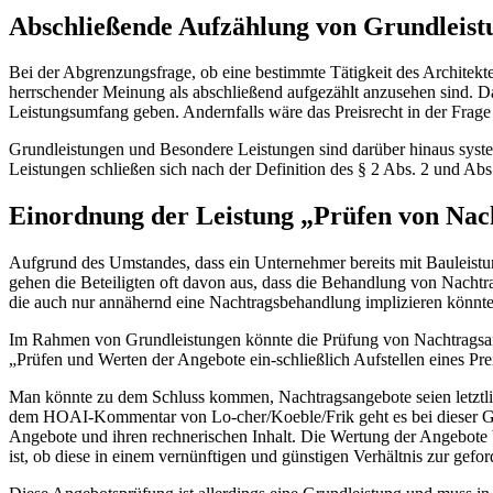
Abschließende Aufzählung von Grundleist
Bei der Abgrenzungsfrage, ob eine bestimmte Tätigkeit des Architekt
herrschender Meinung als abschließend aufgezählt anzusehen sind. Da
Leistungsumfang geben. Andernfalls wäre das Preisrecht in der Frag
Grundleistungen und Besondere Leistungen sind darüber hinaus syst
Leistungen schließen sich nach der Definition des § 2 Abs. 2 und Ab
Einordnung der Leistung „Prüfen von Nac
Aufgrund des Umstandes, dass ein Unternehmer bereits mit Bauleistung
gehen die Beteiligten oft davon aus, dass die Behandlung von Nachtr
die auch nur annähernd eine Nachtragsbehandlung implizieren könnte
Im Rahmen von Grundleistungen könnte die Prüfung von Nachtragsange
„Prüfen und Werten der Angebote ein-schließlich Aufstellen eines Pre
Man könnte zu dem Schluss kommen, Nachtragsangebote seien letztlic
dem HOAI-Kommentar von Lo-cher/Koeble/Frik geht es bei dieser Grun
Angebote und ihren rechnerischen Inhalt. Die Wertung der Angebote bez
ist, ob diese in einem vernünftigen und günstigen Verhältnis zur gefo