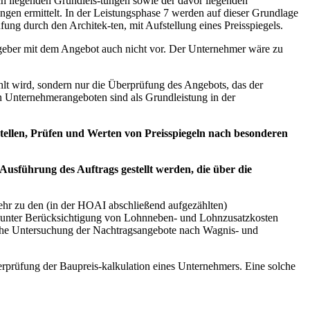
h liegenden Grundleis-tungen sowie der davor liegenden
gen ermittelt. In der Leistungsphase 7 werden auf dieser Grundlage
ung durch den Architek-ten, mit Aufstellung eines Preisspiegels.
geber mit dem Angebot auch nicht vor. Der Unternehmer wäre zu
ahlt wird, sondern nur die Überprüfung des Angebots, das der
en Unternehmerangeboten sind als Grundleistung in der
tellen, Prüfen und Werten von Preisspiegeln nach besonderen
usführung des Auftrags gestellt werden, die über die
ehr zu den (in der HOAI abschließend aufgezählten)
n, unter Berücksichtigung von Lohnneben- und Lohnzusatzkosten
ische Untersuchung der Nachtragsangebote nach Wagnis- und
rprüfung der Baupreis-kalkulation eines Unternehmers. Eine solche