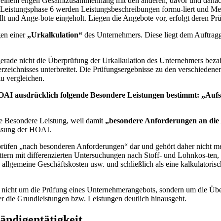
in einem engen Gesamtzusammenhang mit den anderen, davor und danac
 Leistungsphase 6 werden Leistungsbeschreibungen formu-liert und Men
 und Ange-bote eingeholt. Liegen die Angebote vor, erfolgt deren Prüf
gen einer
„Urkalkulation“
des Unternehmers. Diese liegt dem Auftrag
7 gerade nicht die Überprüfung der Urkalkulation des Unternehmers bez
erzeichnisses unterbreitet. Die Prüfungsergebnisse zu den verschieden
u vergleichen.
OAI ausdrücklich folgende Besondere Leistungen bestimmt: „Aufs
ne Besondere Leistung, weil damit
„besondere Anforderungen an die A
assung der HOAI.
prüfen „nach besonderen Anforderungen“ dar und gehört daher nicht m
ättern mit differenzierten Untersuchungen nach Stoff- und Lohnkos-te
, allgemeine Geschäftskosten usw. und schließlich als eine kalkulator
so nicht um die Prüfung eines Unternehmerangebots, sondern um die Übe
r die Grundleistungen bzw. Leistungen deutlich hinausgeht.
ändigentätigkeit