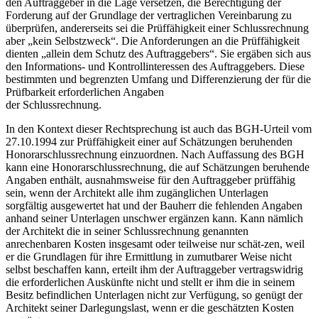
den Auftraggeber in die Lage versetzen, die Berechtigung der
Forderung auf der Grundlage der vertraglichen Vereinbarung zu
überprüfen, andererseits sei die Prüffähigkeit einer Schlussrechnung
aber „kein Selbstzweck“. Die Anforderungen an die Prüffähigkeit
dienten „allein dem Schutz des Auftraggebers“. Sie ergäben sich aus
den In­formations- und Kontrollinteressen des Auftraggebers. Diese
bestimmten und begrenzten Umfang und Differen­zierung der für die
Prüfbarkeit erforderlichen Angaben
der Schlussrechnung.
In den Kontext dieser Rechtsprechung ist auch das BGH-Urteil vom
27.10.1994 zur Prüffähigkeit einer auf Schätzungen beruhenden
Honorarschlussrechnung einzuordnen. Nach Auffassung des BGH
kann eine Honorarschlussrechnung, die auf Schätzungen beruhende
Angaben enthält, ausnahmsweise für den Auftraggeber prüffähig
sein, wenn der Architekt alle ihm zugänglichen Unterlagen
sorgfältig ausgewertet hat und der Bauherr die fehlenden Angaben
anhand seiner Unterlagen unschwer ergänzen kann. Kann nämlich
der Architekt die in seiner Schlussrechnung genannten
anrechenbaren Kosten insgesamt oder teilweise nur schät-zen, weil
er die Grundlagen für ihre Ermittlung in zumutbarer Weise nicht
selbst beschaffen kann, erteilt ihm der Auftraggeber vertragswidrig
die erforderlichen Auskünfte nicht und stellt er ihm die in seinem
Besitz befindlichen Unterlagen nicht zur Verfügung, so genügt der
Architekt seiner Darlegungslast, wenn er die geschätzten Kosten