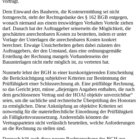
vorträgt.
Dem Einwand des Bauherrn, die Kostenermittlung sei nicht
formgerecht, steht der Rechtsgedanke des § 162 BGB entgegen,
wonach niemand aus einem treuwidrigen Verhalten Vorteile ziehen
darf. Danach hat der Auftraggeber seinerseits die Möglichkeit, die
geschätzten anrechenbaren Kosten zu bestreiten, indem er unter
Vorlage der Unterlagen die anrechenbaren Kosten konkret
berechnet. Etwaige Unsicherheiten gehen dabei zulasten des
Auftraggebers, der den Umstand, dass eine ordnungsgemäße
Erstellung der Rechnung mangels Vorhandenseins der
Bauunterlagen nicht mehr möglich ist, zu vertreten hat.
Nunmehr lehnt der BGH in einer kurskorrigierenden Entscheidung
die Berücksichtigung subjektiver Kriterien zur Bestimmung der
Prüffähigkeit einer Schlussrechnung ab. Eine prüffähige Rechnung,
so das Gericht jetzt, müsse „diejenigen Angaben enthalten, die nach
dem geschlossenen Vertrag und der HOAI objektiv unverzichtbar“
seien, um die sachliche und rechnerische Überprüfung des Honorars
zu ermöglichen. Diese Anknüpfung an objektive Kriterien sei
notwendig für die materiellrechtliche Einordnung der Prüffähigkeit
als Fälligkeitsvoraussetzung. Anderenfalls könnten die
Vertragsparteien nicht verlässlich beurteilen, welche Anforderungen
an die Rechnung zu stellen sind.
Dennoch hält auch diese neuere Rechtsprechung des BGH zur