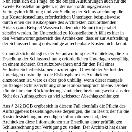
Nun stellt sich die Frage, ob die obigen Ausführungen auch für die
zweite Konstellation gelten, in der nach ordnungs­gemäßer
Vertragsdurchführung und vor Stellung der Schluss-rechnung die
zur Kostenfeststellung erforderlichen Unterlagen beispielsweise
durch einen der Risikosphäre des Architekten zuzuordnenden
Anlass (zum Beispiel Wasserschaden oder Brand) irreparabel
zerstört werden. Im Unterschied zu Konstellation A fällt es hier in
den Verantwortungsbereich des Architekten, dass er zur Aufstellung
der Schlussrechnung notwendige anrechenbare Kosten nicht kennt.
Grundsätzlich obliegt es der Verantwortung des Architekten, die zur
Erstellung der Schlussrechnung erforderlichen Unterlagen sorgfältig
an einem sicheren Ort aufzubewahren und für den Fall eines
Verlustes Sicherheitskopien anzufertigen. Obwohl der Verlust der
Unterlagen unstreitig in die Risikosphäre des Architekten
einzuordnen ist, wäre es aber grob unbillig, wenn dieser mangels
prüffähiger Schlussrechnung ohne Honoraranspruch bliebe. Drohen
könnte ihm eine Rückforderung sämtlicher, beziehungsweise aus der
Sicht des Auftraggebers zu viel geleisteter Abschlagszahlungen.
Aus § 242 BGB ergibt sich in diesem Fall ebenfalls die Pflicht des
Auftraggebers beziehungsweise derjenigen, die im Besitz der für die
Kostenfeststellung notwendigen Informationen sind, dem
Architekten diese Informationen zur Erstellung einer prüffähigen
Schlussrechnung zur Verfügung zu stellen. Der Architekt hat daher