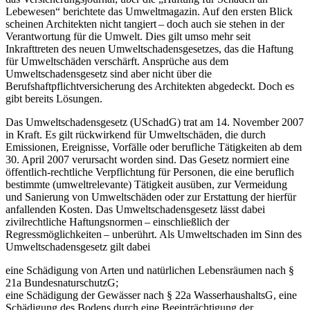
Lebewesen“ berichtete das Umweltmagazin. Auf den ersten Blick
scheinen Architekten nicht tangiert – doch auch sie stehen in der
Verantwortung für die Umwelt. Dies gilt umso mehr seit
Inkrafttreten des neuen Umweltschadensgesetzes, das die Haftung
für Umweltschäden verschärft. Ansprüche aus dem
Umweltschadensgesetz sind aber nicht über die
Berufshaftpflichtversicherung des Architekten abgedeckt. Doch es
gibt bereits Lösungen.
Das Umweltschadensgesetz (USchadG) trat am 14. November 2007
in Kraft. Es gilt rückwirkend für Umweltschäden, die durch
Emissionen, Ereignisse, Vorfälle oder berufliche Tätigkeiten ab dem
30. April 2007 verursacht worden sind. Das Gesetz normiert eine
öffentlich-rechtliche Verpflichtung für Personen, die eine beruflich
bestimmte (umweltrelevante) Tätigkeit ausüben, zur Vermeidung
und ­Sanierung von Umweltschäden oder zur Erstattung der hierfür
anfallenden Kosten. Das Umweltschadensgesetz lässt dabei
zivilrechtliche Haftungsnormen – einschließlich der
Regressmöglichkeiten – unberührt. Als Umweltschaden im Sinn des
Umweltschadensgesetz gilt dabei
eine Schädigung von Arten und natürlichen Lebensräumen nach §
21a BundesnaturschutzG;
eine Schädigung der Gewässer nach § 22a WasserhaushaltsG, eine
Schädigung des Bodens durch eine Beeinträchtigung der