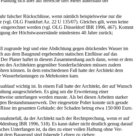
 Planung sich aber auf Bereiche drei Meter außerhalb der
ahr falscher Rückschlüsse, wenn nämlich beispielsweise nur die
re (vgl. OLG Frankfurt Az. 22 U 135/07). Gleiches gilt, wenn keine
rs eingerechnet werden (vgl. OLG Düsseldorf IBR 1996, 467). Kommt
htigung der Höchstwasserstände mindestens 40 Jahre zurück;
fall zugrunde legt und eine Abdichtung gegen drückendes Wasser im
ich aus dem Baugrund ergebenden statischen Einflüsse auf das
. Der Planer haftet in diesem Zusammenhang auch dann, wenn er dem
aben des Architekten gegenüber Sonderfachleuten müssen zudem
ühren können. In dem entschiedenen Fall hatte der Architekt dem
che Wasserbelastungen zu Mehrkosten kam.
ablauf wichtig ist. In einem Fall hatte der Architekt, der auf Wunsch
altung ausgeschrieben. Es ging um die Erweiterung einer
tweise unterfangen werden musste. Als bei diesen Arbeiten starker
gten Bestandsmauerwerk. Der eingesetzte Polier konnte sich gerade
ab Risse im gesamten Gebäude; der Schaden betrug etwa 150 000 Euro.
Ausnahmefall, da der Architekt nach der Rechtsprechung, wenn er auf
 Oldenburg IBR 1996, 518). Es kann daher nicht deutlich genug darauf
ches Unterfangen ist, da dies zu einer vollen Haftung ohne ­Ver­
it dem Baugrund sind folgende Lehren zu ziehen: