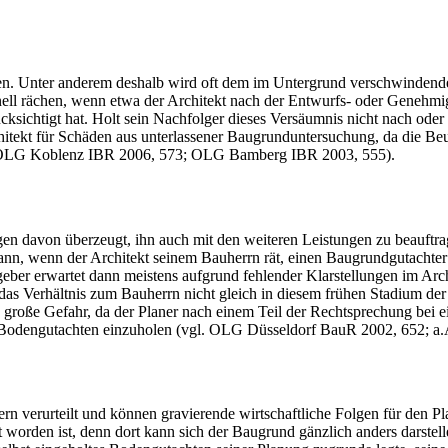
nen. Unter anderem deshalb wird oft dem im Untergrund verschwindende
l rächen, wenn etwa der Architekt nach der Entwurfs- oder Genehmigu
ücksichtigt hat. Holt sein Nachfolger dieses Versäumnis nicht nach od
chitekt für Schäden aus unterlassener Baugrunduntersuchung, da die Be
; OLG Koblenz IBR 2006, 573; OLG Bamberg IBR 2003, 555).
en davon überzeugt, ihn auch mit den weiteren Leistungen zu beauftrag
dann, wenn der Architekt seinem Bauherrn rät, einen Baugrundgutachter
ber erwartet dann meistens aufgrund ­fehlender Klarstellungen im Arc
 das Verhältnis zum Bauherrn nicht gleich in diesem frühen Stadium 
 große Gefahr, da der Planer nach einem Teil der Rechtsprechung bei e
in Bodengutachten einzuholen (vgl. OLG Düsseldorf BauR 2002, 652;
 verurteilt und können gravierende wirtschaftliche Folgen für den Pla
worden ist, denn dort kann sich der Baugrund gänzlich anders darstell