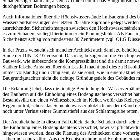
Schäden sogar dann auf, als ein Architekt ein für das Baugrundstück 
durchgeführten Bohrungen bezog.
Auch Informationen über die Höchstwasserstände im Baugrund des betr
Wasserstandsmessungen der letzten 20 Jahre zugrunde gelegt werden un
ausreichenden Sicherheitsmargen zwischen den Höchstwasserständen
es zum Schaden, so liegt hierin immer ein Planungsfehler. Als Faustr
Sicherheitszuschlag von mindestens 30 Zentimetern (vgl. OLG Düss
In der Praxis versucht sich mancher Architekt auch damit zu behelfe
Sinne der DIN 18195 vorsieht. Das mag, bezogen auf die Feuchtigkeits
Bauwerk, wie insbesondere die Kompressibilität und die damit not
Statiker falsche Angaben über den Lastfall macht und dies zu Riss
immer vollständig und richtig sein, da sie sonst, wie in einem aktue
Baugrundgutachter nicht die richtige Gründungstiefe des Gebäudes mi
Die Erfahrung lehrt, dass die richtige Beurteilung der Wasserverhältn
des Bauherrn auf die Einholung eines Bodengutachtens verzichtet ha
Bestandsvilla um einen Wellnessbereich im Keller, wofür das Kellerg
Regen auftrat, schoss das Schichtenwasser plötzlich aus dem Rand de
noch unter Verlust seiner Gummistiefel aus der Schlammgrube retten
Der Architekt hatte in diesem Fall Glück, da der Schaden durch seine
die Einholung ­eines Bodengutachtens verzichtet, bewusst pflichtwid
hingewiesen werden, dass die Planung des Architekten ohne vorherige ­
sicherungsschutz führt. Aus der Recht­sprechung und Erfahrungen z