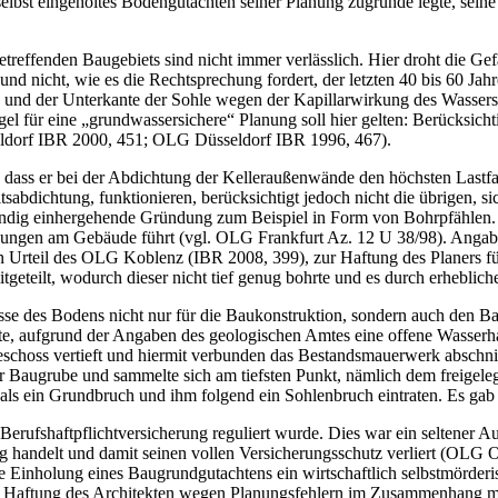
selbst eingeholtes Bodengutachten seiner Planung zugrunde legte, seine
effenden Baugebiets sind nicht immer verlässlich. Hier droht die Gef
d nicht, wie es die Rechtsprechung fordert, der letzten 40 bis 60 Jah
 und der Unterkante der Sohle wegen der Kapillarwirkung des Wasse
egel für eine „grundwassersichere“ Planung soll hier gelten: Berücksic
eldorf IBR 2000, 451; OLG Düsseldorf IBR 1996, 467).
n, dass er bei der Abdichtung der Kelleraußenwände den höchsten Last
abdichtung, funktionieren, berücksichtigt jedoch nicht die übrigen, s
wendig einhergehende Gründung zum Beispiel in Form von Bohrpfählen
bildungen am Gebäude führt (vgl. OLG Frankfurt Az. 12 U 38/98). Ang
llen Urteil des OLG Koblenz (IBR 2008, 399), zur Haftung des Planers f
tgeteilt, wodurch dieser nicht tief genug bohrte und es durch erhebli
isse des Bodens nicht nur für die Baukonstruktion, sondern auch den Bau
tte, aufgrund der Angaben des geologischen Amtes eine offene Wasserh
eschoss vertieft und hiermit verbunden das Bestandsmauerwerk ­abschnit
r Baugrube und sammelte sich am tiefsten Punkt, nämlich dem freigele
, als ein Grundbruch und ihm folgend ein Sohlenbruch eintraten. Es g
 Berufshaftpflicht­versicherung reguliert wurde. Dies war ein seltener 
rig handelt und damit seinen vollen Versicherungsschutz verliert (OLG
Ein­holung eines Baugrundgutachtens ein ­wirtschaftlich selbstmörderis
ur Haftung des Architekten wegen Planungsfehlern im Zusammenhang m