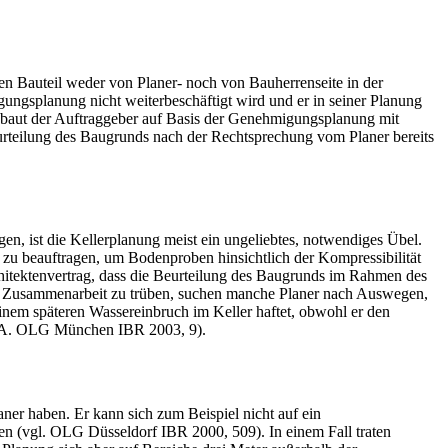
n Bauteil weder von Planer- noch von Bauherrenseite in der
ngsplanung nicht weiterbeschäftigt wird und er in seiner Planung
er baut der Auftraggeber auf Basis der Genehmigungsplanung mit
urteilung des Baugrunds nach der Rechtsprechung vom Planer bereits
en, ist die Kellerplanung meist ein ungeliebtes, notwendiges Übel.
 zu beauftragen, um Bodenproben hinsichtlich der Kompressibilität
hitektenvertrag, dass die Beurteilung des Baugrunds im Rahmen des
der Zusammenarbeit zu trüben, suchen manche Planer nach Auswegen,
inem ­späteren Wassereinbruch im Keller haftet, obwohl er den
 a.A. OLG München IBR 2003, 9).
ner haben. Er kann sich zum Beispiel nicht auf ein
en (vgl. OLG Düsseldorf IBR 2000, 509). In einem Fall traten