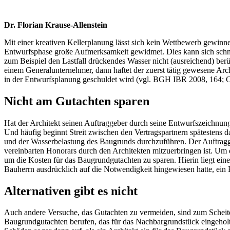
Dr. Florian Krause-Allenstein
Mit einer kreativen Kellerplanung lässt sich kein Wettbewerb gewin
Entwurfsphase große Aufmerksamkeit gewidmet. Dies kann sich schnel
zum Beispiel den Lastfall drückendes Wasser nicht (ausreichend) ber
einem Generalunternehmer, dann haftet der zuerst tätig gewesene Ar
in der Entwurfsplanung geschuldet wird (vgl. BGH IBR 2008, 164
Nicht am Gutachten sparen
Hat der Architekt seinen Auftraggeber durch seine Entwurfszeichnung
Und häufig beginnt Streit zwischen den Vertragspartnern spätestens 
und der Wasserbelastung des Baugrunds durchzuführen. Der Auftragge
vereinbarten Honorars durch den Architekten mitzuerbringen ist. Um
um die Kosten für das Baugrundgutachten zu sparen. Hierin liegt eine
Bauherrn ausdrücklich auf die Notwendigkeit hingewiesen hatte, e
Alternativen gibt es nicht
Auch andere Versuche, das Gutachten zu vermeiden, sind zum Scheitern
Baugrundgutachten berufen, das für das Nachbargrundstück eingeholt 