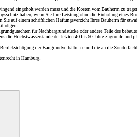
 zwingend eingeholt werden muss und die Kosten vom Bauherrn zu tragen
ungsschutz haben, wenn Sie Ihre Leistung ohne die Einholung eines Bod
 Sie auf ­einem schriftlichen Haftungsverzicht Ihres Bauherrn für etw
­kündigen.
augrundgutachten für Nachbargrundstücke oder andere Teile des bebaut
ens die Höchstwasserstände der letzten 40 bis 60 Jahre zugrunde und 
e Berücksichtigung der Baugrundverhältnisse und die an die Sonderfac
ktenrecht in Hamburg.