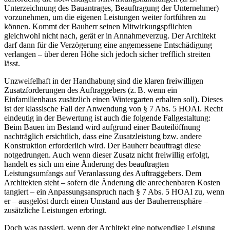
Unterzeichnung des Bauantrages, Beauftragung der Unternehmer)
vorzunehmen, um die eigenen Leistungen weiter fortführen zu
können. Kommt der Bauherr seinen Mitwirkungspflichten
gleichwohl nicht nach, gerät er in Annahmeverzug. Der Architekt
darf dann für die Verzögerung eine angemessene Entschädigung
verlangen – über deren Höhe sich jedoch sicher trefflich streiten
lässt.
Unzweifelhaft in der Handhabung sind die klaren freiwilligen
Zusatzforderungen des Auftraggebers (z. B. wenn ein
Einfamilienhaus zusätzlich einen Wintergarten erhalten soll). Dieses
ist der klassische Fall der Anwendung von § 7 Abs. 5 HOAI. Recht
eindeutig in der Bewertung ist auch die folgende Fallgestaltung:
Beim Bauen im Bestand wird aufgrund einer Bauteil­öffnung
nachträglich ersichtlich, dass eine Zusatzleistung bzw. andere
Konstruktion erforderlich wird. Der Bauherr beauftragt diese
notgedrungen. Auch wenn dieser Zusatz nicht freiwillig erfolgt,
handelt es sich um eine Änderung des beauftragten
Leistungsumfangs auf Veranlassung des Auftraggebers. Dem
Architekten steht – sofern die Änderung die anrechenbaren Kosten
tangiert – ein Anpassungsanspruch nach § 7 Abs. 5 HOAI zu, wenn
er – ausgelöst durch einen Umstand aus der Bauherrensphäre –
zusätzliche Leistungen erbringt.
Doch was passiert, wenn der Architekt eine notwendige Leistung