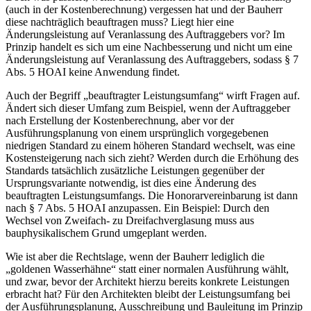
(auch in der Kostenberechnung) vergessen hat und der Bauherr
diese nachträglich beauftragen muss? Liegt hier eine
Änderungsleistung auf Veranlassung des Auftraggebers vor? Im
Prinzip handelt es sich um eine Nachbesserung und nicht um eine
Änderungsleistung auf Veranlassung des Auftraggebers, sodass § 7
Abs. 5 HOAI keine Anwendung findet.
Auch der Begriff „beauftragter Leistungsumfang“ wirft Fragen auf.
Ändert sich dieser Umfang zum Beispiel, wenn der Auftraggeber
nach Erstellung der Kostenberechnung, aber vor der
Ausführungsplanung von einem ursprünglich vorgegebenen
niedrigen Standard zu einem höheren Standard wechselt, was eine
Kostensteigerung nach sich zieht? Werden durch die Erhöhung des
Standards tatsächlich zusätzliche Leistungen gegenüber der
Ursprungsvariante notwendig, ist dies eine Änderung des
beauftragten Leistungsumfangs. Die Honorarver­einbarung ist dann
nach § 7 Abs. 5 HOAI anzu­passen. Ein Beispiel: Durch den
Wechsel von ­Zweifach- zu Dreifachverglasung muss aus
bauphysikalischem Grund umgeplant werden.
Wie ist aber die Rechtslage, wenn der Bauherr lediglich die
„goldenen Wasserhähne“ statt einer normalen Ausführung wählt,
und zwar, bevor der Architekt hierzu bereits konkrete Leistungen
erbracht hat? Für den Architekten bleibt der Leistungsumfang bei
der Ausführungsplanung, Ausschreibung und Bauleitung im Prinzip