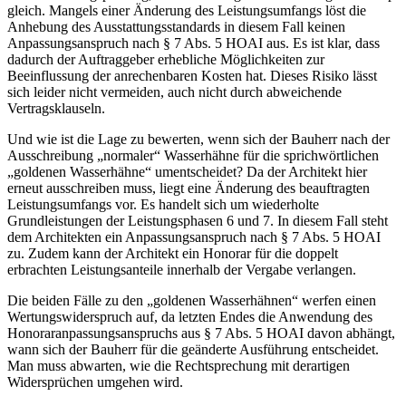
gleich. Mangels einer Änderung des Leistungsumfangs löst die
Anhebung des Ausstattungsstandards in diesem Fall keinen
Anpassungsanspruch nach § 7 Abs. 5 HOAI aus. Es ist klar, dass
dadurch der Auftraggeber erhebliche Möglichkeiten zur
Beeinflussung der anrechenbaren Kosten hat. Dieses Risiko lässt
sich leider nicht vermeiden, auch nicht durch abweichende
Vertragsklauseln.
Und wie ist die Lage zu bewerten, wenn sich der Bauherr nach der
Ausschreibung „normaler“ Wasserhähne für die sprichwörtlichen
„goldenen Wasserhähne“ umentscheidet? Da der Architekt hier
erneut ausschreiben muss, liegt eine Änderung des beauftragten
Leistungsumfangs vor. Es handelt sich um wiederholte
Grundleistungen der Leistungsphasen 6 und 7. In diesem Fall steht
dem Architekten ein Anpassungsanspruch nach § 7 Abs. 5 HOAI
zu. Zudem kann der Architekt ein Honorar für die doppelt
erbrachten Leistungsanteile innerhalb der Vergabe verlangen.
Die beiden Fälle zu den „goldenen Wasserhähnen“ werfen einen
Wertungswiderspruch auf, da letzten Endes die Anwendung des
Honoraranpassungsanspruchs aus § 7 Abs. 5 HOAI davon abhängt,
wann sich der Bauherr für die geänderte Ausführung entscheidet.
Man muss abwarten, wie die Rechtsprechung mit derartigen
Widersprüchen umgehen wird.