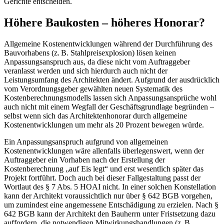
Gerichte entscheiden.
Höhere Baukosten – höheres Honorar?
Allgemeine Kostenentwicklungen während der Durchführung des
Bauvorhabens (z. B. Stahlpreisexplosion) lösen keinen
Anpassungsanspruch aus, da diese nicht vom Auftraggeber
veranlasst werden und sich hierdurch auch nicht der
Leistungsumfang des Architekten ändert. Aufgrund der ausdrücklich
vom Verordnungsgeber gewählten neuen Systematik des
Kostenberechnungsmodells lassen sich Anpassungsansprüche wohl
auch nicht mit einem Wegfall der Geschäftsgrundlage begründen –
selbst wenn sich das Architektenhonorar durch allgemeine
Kostenentwicklungen um mehr als 20 Prozent bewegen würde.
Ein Anpassungsanspruch aufgrund von allgemeinen
Kostenentwicklungen wäre allenfalls überlegenswert, wenn der
Auftraggeber ein Vorhaben nach der Erstellung der
Kostenberechnung „auf Eis legt“ und erst wesentlich später das
Projekt fortführt. Doch auch bei dieser Fallgestaltung passt der
Wortlaut des § 7 Abs. 5 HOAI nicht. In einer solchen Konstellation
kann der Architekt voraussichtlich nur über § 642 BGB vorgehen,
um zumindest eine angemessene Entschädigung zu erzielen. Nach §
642 BGB kann der Architekt den Bauherrn unter Fristsetzung dazu
auffordern, die notwendigen Mitwirkungshandlungen (z. B.