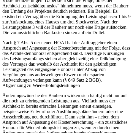
Kostenreduzierungen. Dabei stellt sich die Frage, ob es der
Architekt „entschädigungslos“ hinnehmen muss, wenn der Bauherr
den Umfang des Projektes deutlich reduziert. Ein Beispiel: Es
existiert ein Vertrag über die Erbringung der Leistungsphasen 1 bis 9
zur Aufstockung eines Hauses um drei Stockwerke. Nach der
Leistungsphase 3 will der Bauherr nur noch eine Etage aufstocken.
Die voraussichtlichen Baukosten sinken auf ein Drittel.
Nach § 7 Abs. 5 der neuen HOAI hat der Auftraggeber einen
Anspruch auf Anpassung der Kostenberechnung mit der Folge, dass
das Architektenhonorar entsprechend sinkt. Derartige Kürzungen
des Leistungsumfangs stellen aber gleichzeitig eine Teilkündigung
des Vertrages dar, weshalb der Architekt für den gekündigten
Leistungsteil das entgangene Honorar unter Abzug von
Vergütungen aus anderweitigem Erwerb und ersparten
Aufwendungen verlangen kann (§ 649 Satz 2 BGB).
Abgrenzung zu Wiederholungsleistungen
Änderungswünsche des Bauherrn wirken sich häufig nicht nur auf
die noch zu erbringenden Leistungen aus. Vielfach muss der
Architekt in bereits erbrachte Leistungen erneut einsteigen,
beispielsweise Entwurf oder Ausführungspläne ändern oder eine
Ausschreibung neu durchführen. Dann steht ihm – neben dem
Anspruch auf Anpassung der Kostenberechnung – ein zusätzliches
Honorar für Wiederholungsleistungen zu, wenn er durch einen
Änderungswunsch des Auftraggebers bereits abgeschlossene