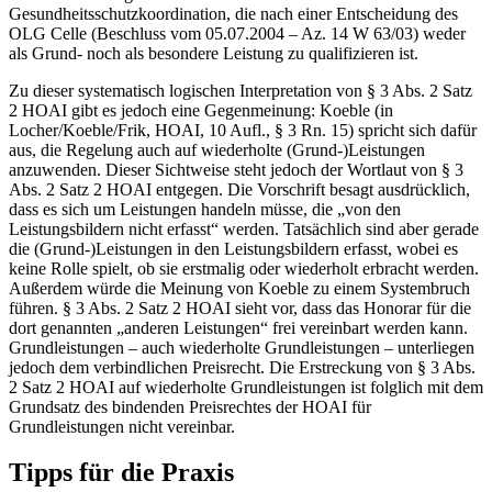
Gesundheitsschutzkoordination, die nach einer Entscheidung des
OLG Celle (Beschluss vom 05.07.2004 – Az. 14 W 63/03) weder
als Grund- noch als besondere Leistung zu qualifizieren ist.
Zu dieser systematisch logischen Interpretation von § 3 Abs. 2 Satz
2 HOAI gibt es jedoch eine Gegenmeinung: Koeble (in
Locher/Koeble/Frik, HOAI, 10 Aufl., § 3 Rn. 15) spricht sich dafür
aus, die Regelung auch auf wiederholte (Grund-)Leistungen
anzuwenden. Dieser Sichtweise steht jedoch der Wortlaut von § 3
Abs. 2 Satz 2 HOAI entgegen. Die Vorschrift besagt ausdrücklich,
dass es sich um Leistungen handeln müsse, die „von den
Leistungsbildern nicht erfasst“ werden. Tatsächlich sind aber gerade
die (Grund-)Leistungen in den Leistungsbildern erfasst, wobei es
keine Rolle spielt, ob sie erstmalig oder wiederholt erbracht werden.
Außerdem würde die Meinung von Koeble zu einem Systembruch
führen. § 3 Abs. 2 Satz 2 HOAI sieht vor, dass das Honorar für die
dort genannten „anderen Leistungen“ frei vereinbart werden kann.
Grundleistungen – auch wiederholte Grundleistungen – unterliegen
jedoch dem verbindlichen Preisrecht. Die Erstreckung von § 3 Abs.
2 Satz 2 HOAI auf wiederholte Grundleistungen ist folglich mit dem
Grundsatz des bindenden Preisrechtes der HOAI für
Grundleistungen nicht vereinbar.
Tipps für die Praxis