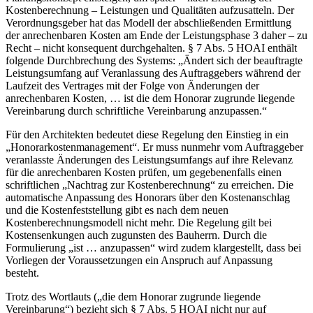
Kostenberechnung – Leistungen und Qualitäten aufzusatteln. Der
Verordnungsgeber hat das Modell der abschließenden Ermittlung
der anrechenbaren Kosten am Ende der Leistungsphase 3 daher – zu
Recht – nicht konsequent durchgehalten. § 7 Abs. 5 HOAI enthält
folgende Durchbrechung des Systems: „Ändert sich der beauftragte
Leistungsumfang auf Veranlassung des Auftraggebers während der
Laufzeit des Vertrages mit der Folge von Änderungen der
anrechenbaren Kosten, … ist die dem Honorar zugrunde liegende
Vereinbarung durch schriftliche Vereinbarung anzupassen.“
Für den Architekten bedeutet diese Regelung den Einstieg in ein
„Honorarkostenma­nagement“. Er muss nunmehr vom Auftraggeber
veranlasste Änderungen des Leistungsumfangs auf ihre Relevanz
für die anrechenbaren Kosten prüfen, um gegebenenfalls einen
schriftlichen „Nachtrag zur Kostenberechnung“ zu erreichen. Die
automatische Anpassung des Honorars über den Kostenanschlag
und die Kostenfeststellung gibt es nach dem neuen
Kostenberechnungsmodell nicht mehr. Die Regelung gilt bei
Kostensenkungen auch zugunsten des Bauherrn. Durch die
Formulierung „ist … anzupassen“ wird zudem klargestellt, dass bei
Vorliegen der Voraussetzungen ein Anspruch auf Anpassung
besteht.
Trotz des Wortlauts („die dem Honorar zugrunde liegende
Vereinbarung“) bezieht sich § 7 Abs. 5 HOAI nicht nur auf