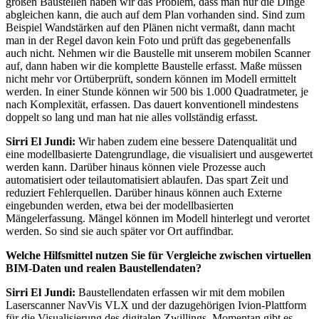
großen Baustellen haben wir das Problem, dass man nur die Dinge
abgleichen kann, die auch auf dem Plan vorhanden sind. Sind zum
Beispiel Wandstärken auf den Plänen nicht vermaßt, dann macht
man in der Regel davon kein Foto und prüft das gegebenenfalls
auch nicht. Nehmen wir die Baustelle mit unserem mobilen Scanner
auf, dann haben wir die komplette Baustelle erfasst. Maße müssen
nicht mehr vor Ortüberprüft, sondern können im Modell ermittelt
werden. In einer Stunde können wir 500 bis 1.000 Quadratmeter, je
nach Komplexität, erfassen. Das dauert konventionell mindestens
doppelt so lang und man hat nie alles vollständig erfasst.
Sirri El Jundi:
Wir haben zudem eine bessere Datenqualität und
eine modellbasierte Datengrundlage, die visualisiert und ausgewertet
werden kann. Darüber hinaus können viele Prozesse auch
automatisiert oder teilautomatisiert ablaufen. Das spart Zeit und
reduziert Fehlerquellen. Darüber hinaus können auch Externe
eingebunden werden, etwa bei der modellbasierten
Mängelerfassung. Mängel können im Modell hinterlegt und verortet
werden. So sind sie auch später vor Ort auffindbar.
Welche Hilfsmittel nutzen Sie für Vergleiche zwischen virtuellen
BIM-Daten und realen Baustellendaten?
Sirri El Jundi:
Baustellendaten erfassen wir mit dem mobilen
Laserscanner NavVis VLX und der dazugehörigen Ivion-Plattform
für die Visualisierung des digitalen Zwillings. Momentan gibt es