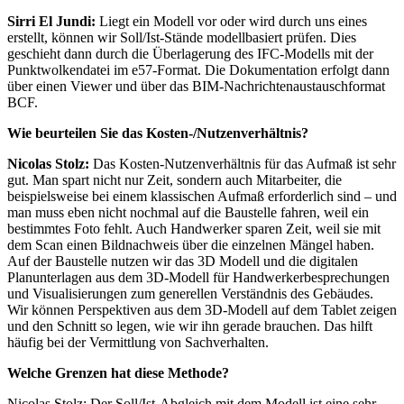
Sirri El Jundi:
Liegt ein Modell vor oder wird durch uns eines
erstellt, können wir Soll/Ist-Stände modellbasiert prüfen. Dies
geschieht dann durch die Überlagerung des IFC-Modells mit der
Punktwolkendatei im e57-Format. Die Dokumentation erfolgt dann
über einen Viewer und über das BIM-Nachrichtenaustauschformat
BCF.
Wie beurteilen Sie das Kosten-/Nutzenverhältnis?
Nicolas Stolz:
Das Kosten-Nutzenverhältnis für das Aufmaß ist sehr
gut. Man spart nicht nur Zeit, sondern auch Mitarbeiter, die
beispielsweise bei einem klassischen Aufmaß erforderlich sind – und
man muss eben nicht nochmal auf die Baustelle fahren, weil ein
bestimmtes Foto fehlt. Auch Handwerker sparen Zeit, weil sie mit
dem Scan einen Bildnachweis über die einzelnen Mängel haben.
Auf der Baustelle nutzen wir das 3D Modell und die digitalen
Planunterlagen aus dem 3D-Modell für Handwerkerbesprechungen
und Visualisierungen zum generellen Verständnis des Gebäudes.
Wir können Perspektiven aus dem 3D-Modell auf dem Tablet zeigen
und den Schnitt so legen, wie wir ihn gerade brauchen. Das hilft
häufig bei der Vermittlung von Sachverhalten.
Welche Grenzen hat diese Methode?
Nicolas Stolz: Der Soll/Ist-Abgleich mit dem Modell ist eine sehr