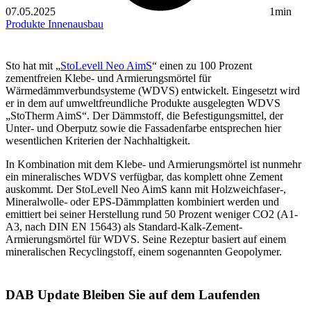
07.05.2025
1min
Produkte
Innenausbau
Sto hat mit „
StoLevell Neo AimS
“ einen zu 100 Prozent
zementfreien Klebe- und Armierungsmörtel für
Wärmedämmverbundsysteme (WDVS) entwickelt. Eingesetzt wird
er in dem auf umweltfreundliche Produkte ausgelegten WDVS
„StoTherm AimS“. Der Dämmstoff, die Befestigungsmittel, der
Unter- und Oberputz sowie die Fassadenfarbe entsprechen hier
wesentlichen Kriterien der Nachhaltigkeit.
In Kombination mit dem Klebe- und Armierungsmörtel ist nunmehr
ein mineralisches WDVS verfügbar, das komplett ohne Zement
auskommt. Der StoLevell Neo AimS kann mit Holzweichfaser-,
Mineralwolle- oder EPS-Dämmplatten kombiniert werden und
emittiert bei seiner Herstellung rund 50 Prozent weniger CO2 (A1-
A3, nach DIN EN 15643) als Standard-Kalk-Zement-
Armierungsmörtel für WDVS. Seine Rezeptur basiert auf einem
mineralischen Recyclingstoff, einem sogenannten Geopolymer.
DAB Update
Bleiben Sie auf dem Laufenden