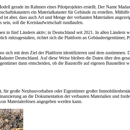
ell gerade im Rahmen eines Pilotprojektes erstellt. Der Name Madaster 
nschaftskatasters ein Materialkataster für Gebäude zu erstellen. Mithi
nd ist aber, dass auch Art und Menge der verbauten Materialien angez
sein, soll die Kreislaufwirtschaft rundlaufen.
en in fünf Ländern aktiv; in Deutschland seit 2021. In allen Ländern 
blich mitzugestalten, richtet sich die Plattform an Gebäudeeigentümer, P
s sich mit dem Ziel der Plattform identifizieren und dem zustimmen. 
adaster Deutschland. Auf diese Weise bleiben die Daten über den gesa
Eigentümer dann entscheiden, ob die Baustoffe auf eigenen Baustellen w
vant, für große Neubauvorhaben oder Eigentümer großer Immobilienbest
inanzierung an die Dokumentation der verbauten Materialien und forde
 von Materialerlösen angegeben werden kann.