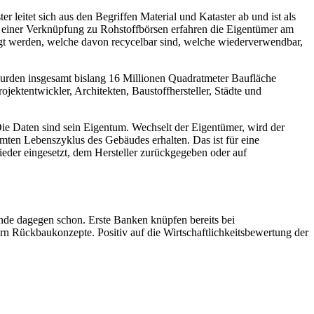
leitet sich aus den Begriffen Material und Kataster ab und ist als
lfe einer Verknüpfung zu Rohstoffbörsen erfahren die Eigentümer am
eigt werden, welche davon recycelbar sind, welche wiederverwendbar,
wurden insgesamt bislang 16 Millionen Quadratmeter Baufläche
rojektentwickler, Architekten, Baustoffhersteller, Städte und
Die Daten sind sein Eigentum. Wechselt der Eigentümer, wird der
mten Lebenszyklus des Gebäudes erhalten. Das ist für eine
ieder eingesetzt, dem Hersteller zurückgegeben oder auf
ände dagegen schon. Erste Banken knüpfen bereits bei
rn Rückbaukonzepte. Positiv auf die Wirtschaftlichkeitsbewertung der