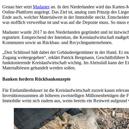
Genau hier setzt
Madaster
an. In den Niederlanden wird das Karten-Mod
Online-Plattform angelegt. Das Ziel ist, analog zum Prinzip des Liege
Ende auch, welcher Materialwert in der Immobilie steckt. Entscheide
was stofflich verwertbar ist und was auf die Deponie muss. So muss es 
Madaster wurde 2017 in den Niederlanden gegründet und ist inzwisch
registriert. Entsprechend der Intention, die Kreislaufwirtschaft maßge
Kommunen sowie an Rückbau- und Recyclingunternehmen.
„Den Schlüssel hält dabei der Gebäudeeigentümer in der Hand. Er mus
Zugang weitergegeben“, erklärt Patrick Bergmann, Geschäftsführer M
funktionierende Kreislaufwirtschaft wichtig. Im Abrissfall kann der 
Materialbörsen gehandelt werden sollen.
Banken fordern Rückbaukonzepte
Für Einfamilienhäuser ist die Kreislaufwirtschaft zurzeit kaum rele
Investitionssummen ab höheren zweistelligen Millionenbeträgen die F
Immobilie weist sich zudem aus, wenn bereits ein Restwert aufgrund