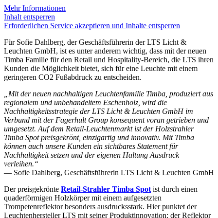
Mehr Informationen
Inhalt entsperren
Erforderlichen Service akzeptieren und Inhalte entsperren
Für Sofie Dahlberg, der Geschäftsführerin der LTS Licht &
Leuchten GmbH, ist es unter anderem wichtig, dass mit der neuen
Timba Familie für den Retail und Hospitality-Bereich, die LTS ihren
Kunden die Möglichkeit bietet, sich für eine Leuchte mit einem
geringeren CO2 Fußabdruck zu entscheiden.
„Mit der neuen nachhaltigen Leuchtenfamilie Timba, produziert aus
regionalem und unbehandeltem Eschenholz, wird die
Nachhaltigkeitsstrategie der LTS Licht & Leuchten GmbH im
Verbund mit der Fagerhult Group konsequent voran getrieben und
umgesetzt. Auf dem Retail-Leuchtenmarkt ist der Holzstrahler
Timba Spot preisgekrönt, einzigartig und innovativ. Mit Timba
können auch unsere Kunden ein sichtbares Statement für
Nachhaltigkeit setzen und der eigenen Haltung Ausdruck
verleihen.“
— Sofie Dahlberg, Geschäftsführerin LTS Licht & Leuchten GmbH
Der preisgekrönte
Retail-Strahler Timba Spot
ist durch einen
quaderförmigen Holzkörper mit einem aufgesetzten
Trompetenreflektor besonders ausdrucksstark. Hier punktet der
Leuchtenhersteller LTS mit seiner Produktinnovation: der Reflektor