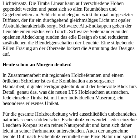
Lichteinsatz. Die Timba Linear kann auf verschiedene Höhen
gependelt werden und passt sich so allen Raumhöhen und
Gegebenheiten an. Schlicht und elegant wirkt ihr opal aufgesetzter
Diffusor, der für ein durchgehend gleichmäßiges Licht mit opaler
Abstrahlcharakteristik sorgt. Schwarze Alu-Endkappen geben der
Leuchte einen exklusiven Touch. Schwarze Seitenränder an der
opalenen Abdeckung runden das edle Design ab und reduzieren
zusätzlichen die Blendeigenschaften der Leuchte. Eine stilgebende
Rillen-Fräsung an der Oberseite lockert die Anmutung des Designs
auf.
Heute schon an Morgen denken!
In Zusammenarbeit mit regionalen Holzlieferanten und einem
örtlichen Schreiner ist es die Kombination aus sorgsamer
Handarbeit, digitaler Fertigungstechnik und der liebevolle Blick fürs
Detail, genau das, was die neuen LTS Holzleuchten ausmachen.
Jede einzelne Timba ist, mit ihrer individuellen Maserung, ein
besonderes erlesenes Unikat.
Für die gesamte Holzbearbeitung wird ausschließlich unbehandeltes,
naturbelassenes süddeutsches Eschenholz verwendet. Jeder einzelne
Leuchten-Korpus ist ein reines Naturprodukt und kann sich daher
leicht in seiner Farbnuance unterscheiden. Auch der angenehme
leichte Duft nach Eschenholz vermittelt eine Prise Natur und spricht