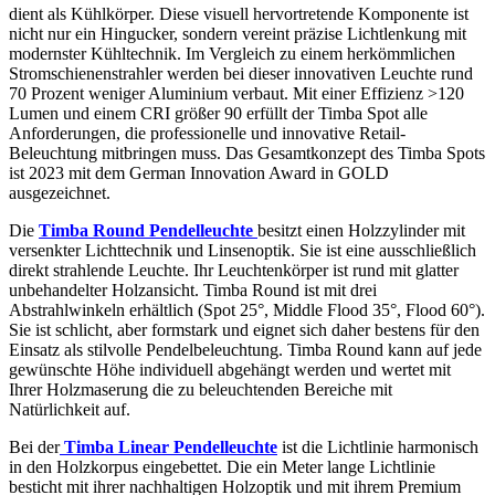
dient als Kühlkörper. Diese visuell hervortretende Komponente ist
nicht nur ein Hingucker, sondern vereint präzise Lichtlenkung mit
modernster Kühltechnik. Im Vergleich zu einem herkömmlichen
Stromschienenstrahler werden bei dieser innovativen Leuchte rund
70 Prozent weniger Aluminium verbaut. Mit einer Effizienz >120
Lumen und einem CRI größer 90 erfüllt der Timba Spot alle
Anforderungen, die professionelle und innovative Retail-
Beleuchtung mitbringen muss. Das Gesamtkonzept des Timba Spots
ist 2023 mit dem German Innovation Award in GOLD
ausgezeichnet.
Die
Timba Round Pendelleuchte
besitzt einen Holzzylinder mit
versenkter Lichttechnik und Linsenoptik. Sie ist eine ausschließlich
direkt strahlende Leuchte. Ihr Leuchtenkörper ist rund mit glatter
unbehandelter Holzansicht. Timba Round ist mit drei
Abstrahlwinkeln erhältlich (Spot 25°, Middle Flood 35°, Flood 60°).
Sie ist schlicht, aber formstark und eignet sich daher bestens für den
Einsatz als stilvolle Pendelbeleuchtung. Timba Round kann auf jede
gewünschte Höhe individuell abgehängt werden und wertet mit
Ihrer Holzmaserung die zu beleuchtenden Bereiche mit
Natürlichkeit auf.
Bei der
Timba Linear Pendelleuchte
ist die Lichtlinie harmonisch
in den Holzkorpus eingebettet. Die ein Meter lange Lichtlinie
besticht mit ihrer nachhaltigen Holzoptik und mit ihrem Premium