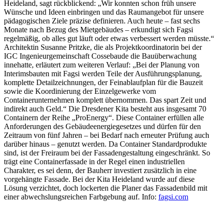
Heideland, sagt rückblickend: „Wir konnten schon früh unsere
Wünsche und Ideen einbringen und das Raumangebot für unsere
pädagogischen Ziele präzise definieren. Auch heute – fast sechs
Monate nach Bezug des Mietgebäudes – erkundigt sich Fagsi
regelmäßig, ob alles gut läuft oder etwas verbessert werden müsste.“
Architektin Susanne Pritzke, die als Projektkoordinatorin bei der
IGC Ingenieurgemeinschaft Cossebaude die Bauüberwachung
innehatte, erläutert zum weiteren Verlauf: „Bei der Planung von
Interimsbauten mit Fagsi werden Teile der Ausführungsplanung,
komplette Detailzeichnungen, der Feinablaufplan für die Bauzeit
sowie die Koordinierung der Einzelgewerke vom
Containerunternehmen komplett übernommen. Das spart Zeit und
indirekt auch Geld.“ Die Dresdener Kita besteht aus insgesamt 70
Containern der Reihe „ProEnergy“. Diese Container erfüllen alle
Anforderungen des Gebäudeenergiegesetzes und dürfen für den
Zeitraum von fünf Jahren – bei Bedarf nach erneuter Prüfung auch
darüber hinaus – genutzt werden. Da Container Standardprodukte
sind, ist der Freiraum bei der Fassadengestaltung eingeschränkt. So
trägt eine Containerfassade in der Regel einen industriellen
Charakter, es sei denn, der Bauherr investiert zusätzlich in eine
vorgehängte Fassade. Bei der Kita Heideland wurde auf diese
Lösung verzichtet, doch lockerten die Planer das Fassadenbild mit
einer abwechslungsreichen Farbgebung auf. Info:
fagsi.com