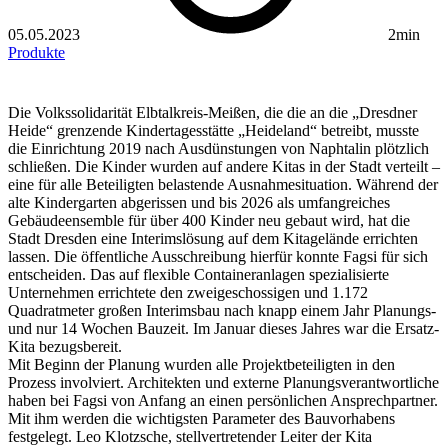
05.05.2023
2min
Produkte
Die Volkssolidarität Elbtalkreis-Meißen, die die an die „Dresdner
Heide“ grenzende Kindertagesstätte „Heideland“ betreibt, musste
die Einrichtung 2019 nach Ausdünstungen von Naphtalin plötzlich
schließen. Die Kinder wurden auf andere Kitas in der Stadt verteilt –
eine für alle Beteiligten belastende Ausnahmesituation. Während der
alte Kindergarten abgerissen und bis 2026 als umfangreiches
Gebäudeensemble für über 400 Kinder neu gebaut wird, hat die
Stadt Dresden eine Interimslösung auf dem Kitagelände errichten
lassen. Die öffentliche Ausschreibung hierfür konnte Fagsi für sich
entscheiden. Das auf flexible Containeranlagen spezialisierte
Unternehmen errichtete den zweigeschossigen und 1.172
Quadratmeter großen Interimsbau nach knapp einem Jahr Planungs-
und nur 14 Wochen Bauzeit. Im Januar dieses Jahres war die Ersatz-
Kita bezugsbereit.
Mit Beginn der Planung wurden alle Projektbeteiligten in den
Prozess involviert. Architekten und externe Planungsverantwortliche
haben bei Fagsi von Anfang an einen persönlichen Ansprechpartner.
Mit ihm werden die wichtigsten Parameter des Bauvorhabens
festgelegt. Leo Klotzsche, stellvertretender Leiter der Kita