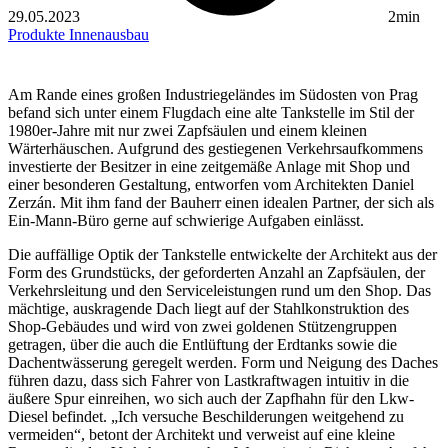
29.05.2023
2min
Produkte
Innenausbau
Am Rande eines großen Industriegeländes im Südosten von Prag
befand sich unter einem Flugdach eine alte Tankstelle im Stil der
1980er-Jahre mit nur zwei Zapfsäulen und einem kleinen
Wärterhäuschen. Aufgrund des gestiegenen Verkehrsaufkommens
investierte der Besitzer in eine zeitgemäße Anlage mit Shop und
einer besonderen Gestaltung, entworfen vom Architekten Daniel
Zerzán. Mit ihm fand der Bauherr einen idealen Partner, der sich als
Ein-Mann-Büro gerne auf schwierige Aufgaben einlässt.
Die auffällige Optik der Tankstelle entwickelte der Architekt aus der
Form des Grundstücks, der geforderten Anzahl an Zapfsäulen, der
Verkehrsleitung und den Serviceleistungen rund um den Shop. Das
mächtige, auskragende Dach liegt auf der Stahlkonstruktion des
Shop-Gebäudes und wird von zwei goldenen Stützengruppen
getragen, über die auch die Entlüftung der Erdtanks sowie die
Dachentwässerung geregelt werden. Form und Neigung des Daches
führen dazu, dass sich Fahrer von Lastkraftwagen intuitiv in die
äußere Spur einreihen, wo sich auch der Zapfhahn für den Lkw-
Diesel befindet. „Ich versuche Beschilderungen weitgehend zu
vermeiden“, betont der Architekt und verweist auf eine kleine