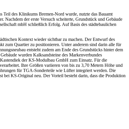
aus Teil des Klinikums Bremen-Nord wurde, nutzte das Bauamt
eer. Nachdem der erste Versuch scheiterte, Grundstück und Gebäude
llschaft mbH schließlich Erfolg. Auf Basis des städtebaulichen
städtischen Kontext wieder sichtbar zu machen. Der Entwurf des
t zum Quartier zu positionieren. Unter anderem sind darin alle für
 Wohnungsneubau entsteht zudem am Ende des Grundstücks hinter dem
 der Gebäude wurden Kalksandsteine des Markenverbundes
rk Kastendiek der KS-Modulbau GmbH zum Einsatz. Für die
erarbeitet. Ihre Größen variieren von bis zu 3,70 Metern Höhe und
rungen für TGA-Sonderteile wie Lüfter integriert werden. Die
t bei KS-Original neu. Der Vorteil besteht darin, dass die Produktion