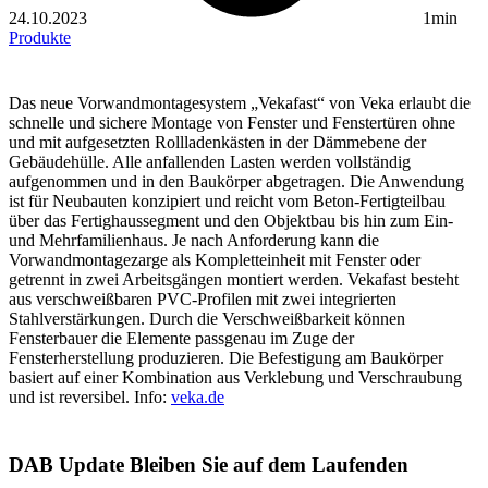
24.10.2023
1min
Produkte
Das neue Vorwandmontagesystem „Vekafast“ von Veka erlaubt die
schnelle und sichere Montage von Fenster und Fenstertüren ohne
und mit aufgesetzten Rollladenkästen in der Dämmebene der
Gebäudehülle. Alle anfallenden Lasten werden vollständig
aufgenommen und in den Baukörper abgetragen. Die Anwendung
ist für Neubauten konzipiert und reicht vom Beton-Fertigteilbau
über das Fertighaussegment und den Objektbau bis hin zum Ein-
und Mehrfamilienhaus. Je nach Anforderung kann die
Vorwandmontagezarge als Kompletteinheit mit Fenster oder
getrennt in zwei Arbeitsgängen montiert werden. Vekafast besteht
aus verschweißbaren PVC-Profilen mit zwei integrierten
Stahlverstärkungen. Durch die Verschweißbarkeit können
Fensterbauer die Elemente passgenau im Zuge der
Fensterherstellung produzieren. Die Befestigung am Baukörper
basiert auf einer Kombination aus Verklebung und Verschraubung
und ist reversibel. Info:
veka.de
DAB Update
Bleiben Sie auf dem Laufenden