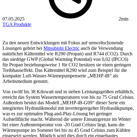
07.05.2025
2min
TGA
Produkte
Zu den neuen Entwicklungen mit Fokus auf umweltschonende
Lösungen gehört bei
Mitsubishi Electric
auch die Verwendung
natürlicher Kältemittel wie R290 (Propan) und R744 (CO2). Durch
das niedrige GWP (Global Warming Potential) von 0,02 (IPCC6)
für Propan beziehungsweise 1 für CO2 besitzen sie einen geringen
Treibhauseffekt. Das Kältemittel R290 wird zum Beispiel für die
kompakte Luft-Wasser-Wärmepumpenserie „MEHP-iB“ als
Arbeitsmedium genutzt.
Von zwölf bis 38 Kilowatt und in sieben Leistungsgrößen erhältlich,
erreicht das System Wassertemperaturen von bis zu 75 Grad Celsius.
Außerdem besitzt das Modell „MEHP-iB-G09“ dieser Serie ein
integriertes Hydraulikmodul mit invertergeregelter Hydraulikpumpe,
was es zur optimalen Plug-and-Play-Lösung bei geringer
Aufstellfläche macht. Während die untere Einsatzgrenze im Winter
bei einer Außentemperatur von -20 Grad Celsius liegt, kann die
Wärmepumpe im Sommer bei bis zu 45 Grad Celsius zum Kühlen
eingesetzt werden. Möglich wird dies durch ein eingebautes