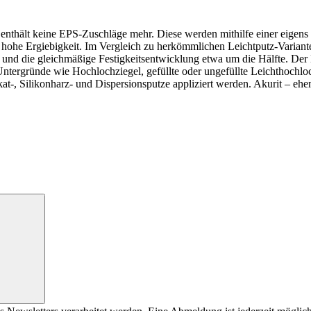
nthält keine EPS-Zuschläge mehr. Diese werden mithilfe einer eigens e
 hohe Ergiebigkeit. Im Vergleich zu herkömmlichen Leichtputz-Variante
uf und die gleichmäßige Festigkeitsentwicklung etwa um die Hälfte. De
ntergründe wie Hochlochziegel, gefüllte oder ungefüllte Leichthochl
kat-, Silikonharz- und Dispersionsputze appliziert werden. Akurit – 