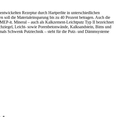
ntwickelten Rezeptur durch Hartperlite in unterschiedlichen
n soll die Materialeinsparung bis zu 40 Prozent betragen. Auch die
r MEP-it. Mineral – auch als Kalkzement-Leichtputz Typ II bezeichnet
ochziegel, Leicht- sowie Porenbetonwände, Kalksandstein, Bims und
ehemals Schwenk Putztechnik – steht für die Putz- und Dämmsysteme