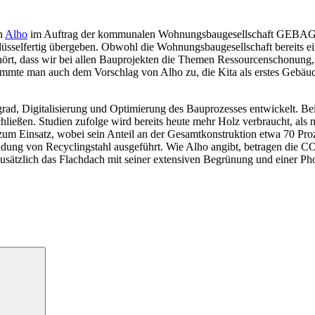
en
Alho
im Auftrag der kommunalen Wohnungsbaugesellschaft GEBAG au
el­fertig übergeben. Obwohl die ­Wohnungsbaugesellschaft bereits eini
rt, dass wir bei allen Bauprojekten die Themen Ressourcenschonung, 
timmte man auch dem Vorschlag von Alho zu, die Kita als erstes Gebä
d, Digitalisierung und Optimierung des Bauprozesses entwickelt. Bei
ließen. Studien zufolge wird bereits heute mehr Holz verbraucht, al
insatz, wobei sein Anteil an der Gesamtkonstruktion etwa 70 Prozent
ng von Recyclingstahl ausgeführt. Wie Alho angibt, betragen die CO
usätzlich das Flachdach mit seiner extensiven Begrünung und einer Phot