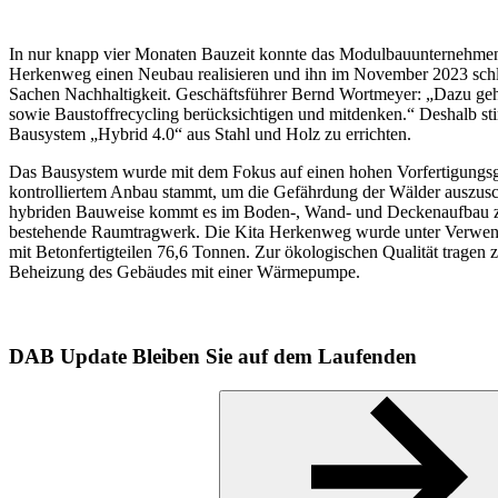
In nur knapp vier Monaten Bauzeit konnte das Modulbauunternehm
Herkenweg einen Neubau realisieren und ihn im November 2023 schlüss
Sachen Nachhaltigkeit. Geschäftsführer Bernd Wortmeyer: „Dazu gehö
sowie Baustoffrecycling berücksichtigen und mitdenken.“ Deshalb s
Bausystem „Hybrid 4.0“ aus Stahl und Holz zu errichten.
Das Bausystem wurde mit dem Fokus auf einen hohen Vorfertigungsgra
kontrolliertem Anbau stammt, um die Gefährdung der Wälder auszusch
hybriden Bauweise kommt es im Boden-, Wand- und Deckenaufbau zum E
bestehende Raumtragwerk. Die Kita Herkenweg wurde unter Verwendu
mit Betonfertigteilen 76,6 Tonnen. Zur ökologischen Qualität tragen z
Beheizung des Gebäudes mit einer Wärmepumpe.
DAB Update
Bleiben Sie auf dem Laufenden