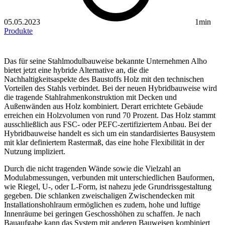
05.05.2023
1min
Produkte
Das für seine Stahlmodulbauweise bekannte Unternehmen Alho
bietet jetzt eine hybride Alternative an, die die
Nachhaltigkeitsaspekte des Baustoffs Holz mit den technischen
Vorteilen des Stahls verbindet. Bei der neuen Hybridbauweise wird
die tragende Stahlrahmenkonstruktion mit Decken und
Außenwänden aus Holz kombiniert. Derart errichtete Gebäude
erreichen ein Holzvolumen von rund 70 Prozent. Das Holz stammt
ausschließlich aus FSC- oder PEFC-zertifiziertem Anbau. Bei der
Hybridbauweise handelt es sich um ein standardisiertes Bausystem
mit klar definiertem Rastermaß, das eine hohe Flexibilität in der
Nutzung impliziert.
Durch die nicht tragenden Wände sowie die Vielzahl an
Modulabmessungen, verbunden mit unterschiedlichen Bauformen,
wie Riegel, U-, oder L-Form, ist nahezu jede Grundrissgestaltung
gegeben. Die schlanken zweischaligen Zwischendecken mit
Installationshohlraum ermöglichen es zudem, hohe und luftige
Innenräume bei geringen Geschosshöhen zu schaffen. Je nach
Bauaufgabe kann das System mit anderen Bauweisen kombiniert