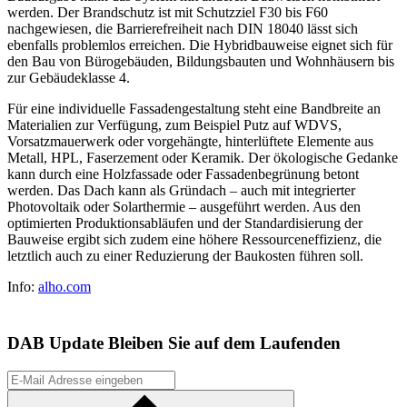
werden. Der Brandschutz ist mit Schutzziel F30 bis F60
nachgewiesen, die Barrierefreiheit nach DIN 18040 lässt sich
ebenfalls problemlos erreichen. Die Hybridbauweise eignet sich für
den Bau von Bürogebäuden, Bildungsbauten und Wohnhäusern bis
zur Gebäudeklasse 4.
Für eine individuelle Fassadengestaltung steht eine Bandbreite an
Materialien zur Verfügung, zum Beispiel Putz auf WDVS,
Vorsatzmauerwerk oder vorgehängte, hinterlüftete Elemente aus
Metall, HPL, Faserzement oder Keramik. Der ökologische Gedanke
kann durch eine Holzfassade oder Fassadenbegrünung betont
werden. Das Dach kann als Gründach – auch mit integrierter
Photovoltaik oder Solarthermie – ausgeführt werden. Aus den
optimierten Produktionsabläufen und der Standardisierung der
Bauweise ergibt sich zudem eine höhere Ressourceneffizienz, die
letztlich auch zu einer Reduzierung der Baukosten führen soll.
Info:
alho.com
DAB Update
Bleiben Sie auf dem Laufenden