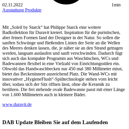
02.11.2022
1min
Ausstattung
Produkte
Mit „Soleil by Starck“ hat Philippe Starck eine weitere
Badkollektion für Duravit kreiert. Inspiration für die puristischen,
aber feinen Formen fand der Designer in der Natur. So sollen die
sanften Schwünge und fließenden Linien der Serie an die Wellen
des Meeres denken lassen, die, je näher sie an den Strand getragen
werden, langsam auslaufen und sanft verschwinden. Dadurch fügt
sich auch das kompakte Programm aus Waschtischen, WCs und
Badewannen flexibel in eine Vielzahl von Einrichtungsstilen ein.
Obwohl das Handwaschbecken nur 450 mal 380 Millimeter misst,
bietet das Beckeninnere ausreichend Platz. Die Wand-WCs mit
innovativer „HygieneFlush“-Spültechnologie stehen vorn leicht
über, sodass sich der Sitz öffnen lässt, ohne die Keramik zu
berühren. Die frei stehende ovale Badewanne passt mit einer Länge
von 1.600 Millimetern auch in kleinere Bäder.
www.duravit.de
DAB Update
Bleiben Sie auf dem Laufenden