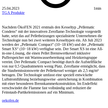
25.04.2023
1min
TGA
Produkte
Nachdem ÖkoFEN 2021 erstmals den Kesseltyp „Pellematic
Condens“ mit der innovativen Zeroflame-Technologie vorgestellt
hatte, setzt das auf Pelletheizungen spezialisierte Unternehmen die
Technologie nun bei zwei weiteren Kesseltypen ein. Ab Juli 2023
werden der „Pellematic Compact“ (10−18 kW) und der „Pellematic
Smart XS“ (10−18 kW) verfügbar sein. Der Smart XS ist eine All-
in-one-Lösung, die einen Pellet Brennwertkessel inklusive
Pufferspeicher mit Warmwasserbereitung und Heizkreisgruppe
vereint. Der Pellematic Compact benötigt durch die Aufstellfläche
von nur 0,5 Quadratmetern wenig Platz. Zeroflame ermöglicht, dass
die Staubemissionswerte der Pelletkessel weniger als 2,5 mg/m³
betragen. Die Technologie umfasst eine speziell entwickelte
Luftstromführung beziehungsweise -anreicherung in Kombination
mit einer besonderen Brennkammerkonstruktion. Im Endeffekt
verschwindet die Flamme fast vollständig und reduziert die
Feinstaub-Partikelemissionen auf ein Minimum.
oekofen.de