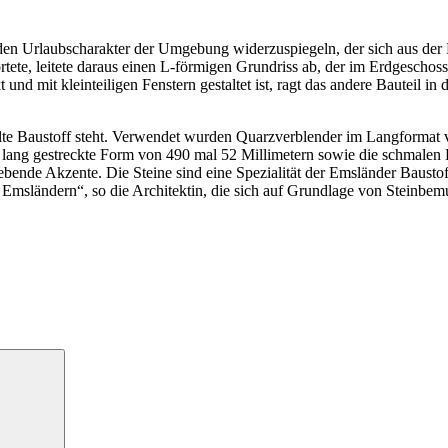
, den Urlaubscharakter der Umgebung widerzuspiegeln, der sich aus d
tete, leitete daraus einen L-förmigen Grundriss ab, der im Erdgeschoss
d mit kleinteiligen Fenstern gestaltet ist, ragt das andere Bauteil in 
hlte Baustoff steht. Verwendet wurden Quarzverblender im Langformat 
ie lang gestreckte Form von 490 mal 52 Millimetern sowie die schmale
ende Akzente. Die Steine sind eine Spezialität der Emsländer Baustoff
msländern“, so die Architektin, die sich auf Grundlage von Steinbemu