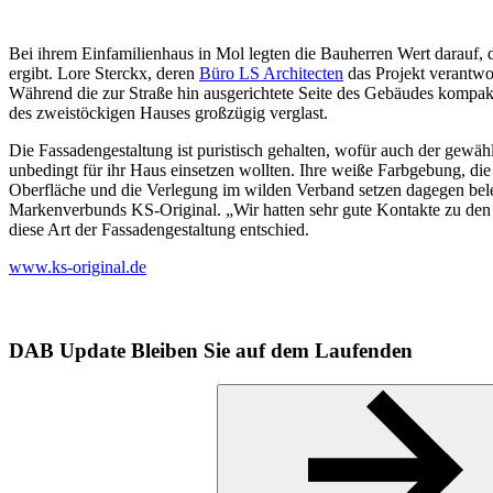
Bei ihrem Einfamilienhaus in Mol legten die Bauherren Wert darauf
ergibt. Lore Sterckx, deren
Büro LS Architecten
das Projekt verantwor
Während die zur Straße hin ausgerichtete Seite des Gebäudes kompakt un
des zweistöckigen Hauses großzügig verglast.
Die Fassadengestaltung ist puristisch gehalten, wofür auch der gewä
unbedingt für ihr Haus einsetzen wollten. Ihre weiße Farbgebung, d
Oberfläche und die Verlegung im wilden Verband setzen dagegen beleb
Markenverbunds KS-Original. „Wir hatten sehr gute Kontakte zu den E
diese Art der Fassadengestaltung entschied.
www.ks-original.de
DAB Update
Bleiben Sie auf dem Laufenden