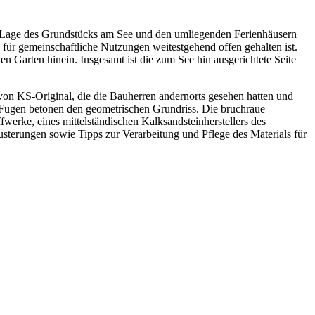
er Lage des Grundstücks am See und den umliegenden Ferienhäusern
 für gemeinschaftliche Nutzungen weitestgehend offen gehalten ist.
den Garten hinein. Insgesamt ist die zum See hin ausgerichtete Seite
von KS-Original, die die Bauherren andernorts gesehen hatten und
n Fugen betonen den geometrischen Grundriss. Die bruchraue
werke, eines mittelständischen Kalksandsteinherstellers des
sterungen sowie Tipps zur Verarbeitung und Pflege des Materials für