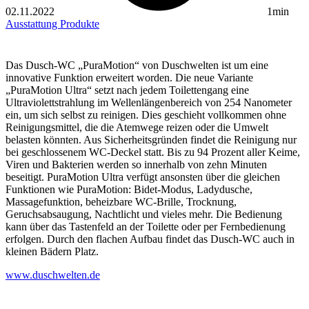
02.11.2022
1min
Ausstattung
Produkte
Das Dusch-WC „PuraMotion“ von Duschwelten ist um eine
innovative Funktion erweitert worden. Die neue Variante
„PuraMotion Ultra“ setzt nach jedem Toilettengang eine
Ultraviolettstrahlung im Wellenlängenbereich von 254 Nanometer
ein, um sich selbst zu reinigen. Dies geschieht vollkommen ohne
Reinigungsmittel, die die Atemwege reizen oder die Umwelt
belasten könnten. Aus Sicherheitsgründen findet die Reinigung nur
bei geschlossenem WC-Deckel statt. Bis zu 94 Prozent aller Keime,
Viren und Bakterien werden so innerhalb von zehn Minuten
beseitigt. PuraMotion Ultra verfügt ansonsten über die gleichen
Funktionen wie PuraMotion: Bidet-Modus, Ladydusche,
Massagefunktion, beheizbare WC-Brille, Trocknung,
Geruchsabsaugung, Nachtlicht und vieles mehr. Die Bedienung
kann über das Tastenfeld an der Toilette oder per Fernbedienung
erfolgen. Durch den flachen Aufbau findet das Dusch-WC auch in
kleinen Bädern Platz.
www.duschwelten.de