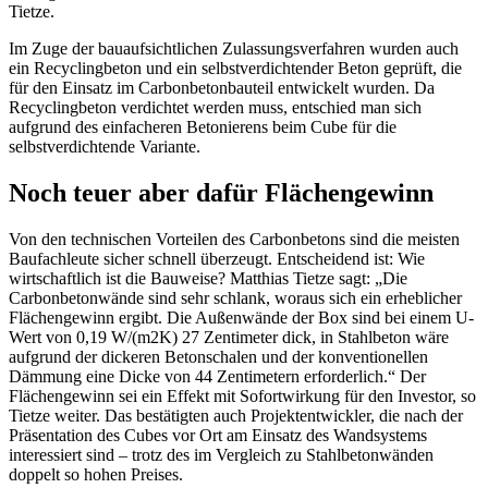
Tietze.
Im Zuge der bauaufsichtlichen Zulassungsverfahren wurden auch
ein Recyclingbeton und ein selbstverdichtender Beton geprüft, die
für den Einsatz im Carbonbetonbauteil entwickelt wurden. Da
Recyclingbeton verdichtet werden muss, entschied man sich
aufgrund des einfacheren Betonierens beim ­Cube für die
selbstverdichtende Variante.
Noch teuer aber dafür Flächengewinn
Von den technischen Vorteilen des Carbonbetons sind die meisten
Baufachleute sicher schnell überzeugt. Entscheidend ist: Wie
wirtschaftlich ist die Bauweise? Matthias Tietze sagt: „Die
Carbonbetonwände sind sehr schlank, woraus sich ein erheblicher
Flächengewinn ergibt. Die Außenwände der Box sind bei einem U-
Wert von 0,19 W/(m2K) 27 Zentimeter dick, in Stahlbeton wäre
aufgrund der dickeren Betonschalen und der konventionellen
Dämmung eine Dicke von 44 Zentimetern erforderlich.“ Der
Flächengewinn sei ein Effekt mit Sofortwirkung für den Investor, so
Tietze weiter. Das bestätigten auch Projektentwickler, die nach der
Präsentation des Cubes vor Ort am Einsatz des Wandsystems
interessiert sind – trotz des im Vergleich zu Stahlbetonwänden
doppelt so hohen Preises.