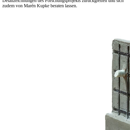
Detailzeichnungen des Forschungsprojekts zurückgreifen und sich
zudem von Marén Kupke beraten lassen.