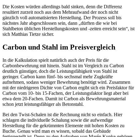
Die Kosten würden allerdings bald sinken, denn die Differenz
resultiert zurzeit noch aus dem Mehraufwand der noch nicht
gänzlich voll automatisierten Herstellung. Der Prozess soll bis
nächstes Jahr abgeschlossen sein, dann „dürften die wie bei
Stahlbeton üblichen Herstellungskosten und -zeiten erreicht sein“, ist
sich Matthias Tietze sicher.
Carbon und Stahl im Preisvergleich
In die Kalkulation spielt natürlich auch der Preis für die
Carbonbewehrung mit hinein. Stahl ist im Vergleich zu Carbon
deutlich günstiger, doch die Leistungsfähigkeit von Stahl ist
geringer. Carbon kann fünf- bis sechsmal mehr Zugkräfte
aufnehmen, sodass weniger Bewehrung benötigt wird. Zusammen
mit der niedrigeren Dichte von Carbon ergibt sich ein Preisfaktor für
Carbon vom 10- bis 15-Fachen, der Leistungsfaktor liegt aber bei
etwa dem 20-Fachen. Damit ist Carbon als Bewehrungsmaterial
schon jetzt leistungsfähiger als Betonstahl.
Bei den Twist-Schalen ist die Rechnung nicht so einfach. Hier
schlagen die individuelle Schalung sowie die aufwendige
Herstellung für die gekrümmten Elemente mit hohen Kosten zu
Buche. Genau wird man es wissen, sobald das Gebäude
fertiggestellt ist. Denn zu den Aufgaben von Marén Kupke gehören