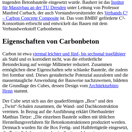
tragenden Betonbauteile eingesetzt wurde. Bauherr ist das
Institut
für Massivbau an der TU Dresden
unter Leitung von Professor
Manfred Curbach, der auch Vorstandsvorsitzender des
Verbands C³
– Carbon Concrete Composite
ist. Das vom BMBF geförderte C³-
Konsortium erforscht und entwickelt das Bauen mit dem
Verbundwerkstoff Carbonbeton.
Eigenschaften von Carbonbeton
Carbon ist etwa
viermal leichter und fünf- bis sechsmal tragfähiger
als Stahl und es korrodiert nicht, was die erforderliche
Betondeckung auf wenige Millimeter reduziert. Zusammen
ermöglichen diese Eigenschaften sehr schlanke Bauteile, die zudem
frei formbar sind. Dieses gestalterische Potenzial auszuloten und die
massentaugliche Anwendung der Bauweise nachzuweisen, bildeten
die Grundlage des Cubes, dessen Design vom
Architekturbüro
Henn
stammt.
Der Cube setzt sich aus der quaderförmigen „Box“ und den
„Twist“-Schalen zusammen, die Wand- und Dachkonstruktion
vereinen. In Bezug auf die Ausführung erklärt Oberbauleiter
Matthias Tietze: „Die einzelnen Bauteile sollten mit üblichen
Herstellungsverfahren für Betonkonstruktionen produziert werden.
Demnach wurden für die Box Fertig- und Halbfertigteile eingesetzt,