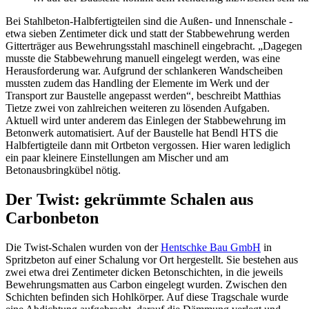
Bei Stahlbeton-Halbfertigteilen sind die Außen- und Innenschale ­
etwa sieben Zentimeter dick und statt der Stabbewehrung werden
Gitterträger aus Bewehrungsstahl maschinell eingebracht. „Dagegen
musste die Stabbewehrung manuell eingelegt werden, was eine
Herausforderung war. Aufgrund der schlankeren Wandscheiben
mussten zudem das Handling der Elemente im Werk und der
Transport zur Baustelle angepasst werden“, beschreibt Matthias
Tietze zwei von zahlreichen weiteren zu lösenden Aufgaben.
Aktuell wird unter anderem das Einlegen der Stabbewehrung im
Betonwerk automatisiert. Auf der Baustelle hat Bendl HTS die
Halbfertigteile dann mit Ortbeton vergossen. Hier waren lediglich
ein paar kleinere Einstellungen am Mischer und am
Betonausbringkübel nötig.
Der Twist: gekrümmte Schalen aus
Carbonbeton
Die Twist-Schalen wurden von der
Hentschke Bau GmbH
in
Spritzbeton auf einer Schalung vor Ort hergestellt. Sie bestehen aus
zwei etwa drei Zentimeter dicken Betonschichten, in die jeweils
Bewehrungsmatten aus Carbon eingelegt wurden. Zwischen den
Schichten befinden sich Hohlkörper. Auf diese Tragschale wurde