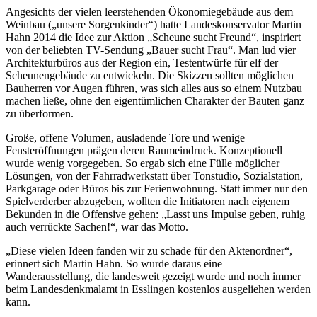
Angesichts der vielen leerstehenden Ökonomiegebäude aus dem
Weinbau („unsere Sorgenkinder“) hatte Landeskonservator Martin
Hahn 2014 die Idee zur Aktion „Scheune sucht Freund“, inspiriert
von der beliebten TV-Sendung „Bauer sucht Frau“. Man lud vier
Architekturbüros aus der Region ein, Testentwürfe für elf der
Scheunengebäude zu entwickeln. Die Skizzen sollten möglichen
Bauherren vor Augen führen, was sich alles aus so einem Nutzbau
machen ließe, ohne den eigentümlichen Charakter der Bauten ganz
zu überformen.
Große, offene Volumen, ausladende Tore und wenige
Fensteröffnungen prägen deren Raumeindruck. Konzeptionell
wurde wenig vorgegeben. So ergab sich eine Fülle möglicher
Lösungen, von der Fahrradwerkstatt über Tonstudio, Sozialstation,
Parkgarage oder Büros bis zur Ferienwohnung. Statt immer nur den
Spielverderber abzugeben, wollten die Initiatoren nach eigenem
Bekunden in die Offensive gehen: „Lasst uns Impulse geben, ruhig
auch verrückte Sachen!“, war das Motto.
„Diese vielen Ideen fanden wir zu schade für den Aktenordner“,
erinnert sich Martin Hahn. So wurde daraus eine
Wanderausstellung, die landesweit gezeigt wurde und noch immer
beim Landesdenkmalamt in Esslingen kostenlos ausgeliehen werden
kann.