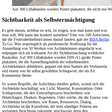
Auf 300 Litfaßsäulen wurden Poster plakatiert, die nicht nur 
Sichtbarkeit als Selbstermächtigung
Es geht darum, sichtbar zu sein, zu zeigen, was man kann und was
man will. Wie kann das konkret aussehen? Eine von 100 Antworten,
die die Festivalteilnehmer:innen darauf fanden, gab der
BDA Berlin
:
To Go. Was ursprünglich als pandemische Notlösung für die
Ausstellung von 50 Werken von Architektinnen angedacht war,
entpuppte sich als wirksame Art der Sichtbarmachung weiblicher
Baukultur. Auf 300 Litfaßsäulen wurden DIN-A1-große Poster
plakatiert, die die Ausstellungstafeln der teilnehmenden
Architektinnen abbildeten, gepaart mit dem Namen der Verfasserin
und einem von ihr selbst gewählten Schlagwort, der als Art
Kommentar diente.
Es waren Begriffe, die Aufschluss darüber geben, womit sich die
Architektin beschäftigt: wie Licht, Material, Konstruktion. Oder
Schlagworte, die den Entwurfsprozess beschreiben: wie
Hinterfragen, Denken, Begeistern. Oder solche, die die Essenz von
Architektur beschreiben, wie Raum, Ressourcen, Dialog.
Architektur ist die Kunstform, der trotz ständiger Präsenz am
wenigsten Beachtung zukommt, geschweige denn den