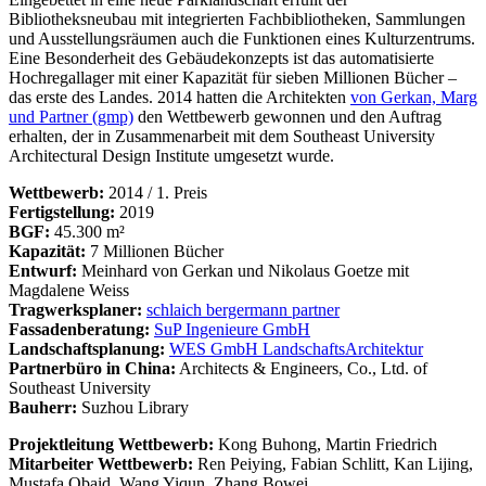
Bibliotheksneubau mit integrierten Fachbibliotheken, Sammlungen
und Ausstellungsräumen auch die Funktionen eines Kulturzentrums.
Eine Besonderheit des Gebäudekonzepts ist das automatisierte
Hochregallager mit einer Kapazität für sieben Millionen Bücher –
das erste des Landes. 2014 hatten die Architekten
von Gerkan, Marg
und Partner (gmp)
den Wettbewerb gewonnen und den Auftrag
erhalten, der in Zusammenarbeit mit dem Southeast University
Architectural Design Institute umgesetzt wurde.
Wettbewerb:
2014 / 1. Preis
Fertigstellung:
2019
BGF:
45.300 m²
Kapazität:
7 Millionen Bücher
Entwurf:
Meinhard von Gerkan und Nikolaus Goetze mit
Magdalene Weiss
Tragwerksplaner:
schlaich bergermann partner
Fassadenberatung:
SuP Ingenieure GmbH
Landschaftsplanung:
WES GmbH LandschaftsArchitektur
Partnerbüro in China:
Architects & Engineers, Co., Ltd. of
Southeast University
Bauherr:
Suzhou Library
Projektleitung Wettbewerb:
Kong Buhong, Martin Friedrich
Mitarbeiter Wettbewerb:
Ren Peiying, Fabian Schlitt, Kan Lijing,
Mustafa Obaid, Wang Yiqun, Zhang Bowei