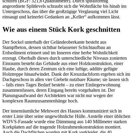
schufen (BGF: 321,6 Quadratmeter). Durch spiralförmig
angeordnete Splitlevels schraubt sich die Wohnfläche bis hinab ins
Untergeschoss, das über die großzügige Verglasung viel Licht
einsaugt und keinerlei Gedanken an „Keller“ aufkommen lässt.
Wie aus einem Stück Kork geschnitten
Der Sockel unterhalb der Geländeoberkante besteht aus
Stampfbeton, dessen sichtbar belassener Schichtaufbau an
Erdsediment erinnert und im Inneren eine herbe Wohnlichkeit
erzeugt. Oberhalb dieses durch unterschiedliche Niveaus zonierten
Einraums besteht das Gebäude aus einer Holzkonstruktion, einer
Haube, durch deren Zentrum sich eine luftige, additiv gefügte
Holztreppe hinaufwindet. Dank der Kreuzdachform ergeben sich im
Dachgeschoss in allen vier Giebeln nutzbare Räume; sie lassen sich
– falls eines Tages Bedarf besteht – zu einer Einliegerwohnung
zusammenfassen, deren Eingang bereits vorgehalten ist. Der
Planungsaufwand der Architekten war nicht nur wegen der
komplexen Raumzusammenhänge hoch.
Der innenräumliche Mehrwert des Hauses kommuniziert sich in
erster Linie über seine ungewöhnliche Hülle. Anstelle einer üblichen
WDVS-Fassade wurde eine Dämmung aus 140 Millimeter starken
Korkplatten auf die tragende Holzrahmenkonstruktion montiert.
Auch die Dachflächen wurden mit Kork verkleidet, die 40