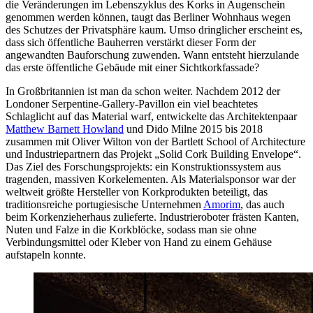
die Veränderungen im Lebenszyklus des Korks in Augenschein
genommen werden können, taugt das Berliner Wohnhaus wegen
des Schutzes der Privatsphäre kaum. Umso dringlicher erscheint es,
dass sich öffentliche Bauherren verstärkt dieser Form der
angewandten Bauforschung zuwenden. Wann entsteht hierzulande
das erste öffentliche Gebäude mit einer Sichtkorkfassade?
In Großbritannien ist man da schon weiter. Nachdem 2012 der
Londoner Serpentine-Gallery-Pavillon ein viel beachtetes
Schlaglicht auf das Material warf, entwickelte das Architektenpaar
Matthew Barnett Howland
und Dido Milne 2015 bis 2018
zusammen mit Oliver Wilton von der Bartlett School of Architecture
und Industriepartnern das Projekt „Solid Cork Building Envelope“.
Das Ziel des Forschungsprojekts: ein Konstruktionssystem aus
tragenden, massiven Korkelementen. Als Material­sponsor war der
weltweit größte Hersteller von Korkprodukten beteiligt, das
traditionsreiche portugiesische Unternehmen
Amorim
, das auch
beim Korkenzieherhaus zulieferte. Industrieroboter frästen Kanten,
Nuten und Falze in die Korkblöcke, sodass man sie ohne
Verbindungsmittel oder Kleber von Hand zu einem Gehäuse
aufstapeln konnte.