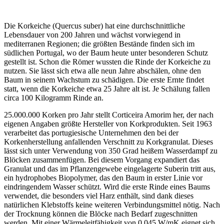
Die Korkeiche (Quercus suber) hat eine durchschnittliche
Lebensdauer von 200 Jahren und wächst vorwiegend in
mediterranen Regionen; die größten Bestände finden sich im
südlichen Portugal, wo der Baum heute unter besonderen Schutz
gestellt ist. Schon die Römer wussten die Rinde der Korkeiche zu
nutzen. Sie lässt sich etwa alle neun Jahre abschälen, ohne den
Baum in seinem Wachstum zu schädigen. Die erste Ernte findet
statt, wenn die Korkeiche etwa 25 Jahre alt ist. Je Schälung fallen
circa 100 Kilogramm Rinde an.
25.000.000 Korken pro Jahr stellt Corticeira Amorim her, der nach
eigenen Angaben größte Hersteller von Korkprodukten. Seit 1963
verarbeitet das portugiesische Unternehmen den bei der
Korkenherstellung anfallenden Verschnitt zu Korkgranulat. Dieses
lässt sich unter Verwendung von 350 Grad heißem Wasserdampf zu
Blöcken zusammenfügen. Bei diesem Vorgang expandiert das
Granulat und das im Pflanzengewebe eingelagerte Suberin tritt aus,
ein hydrophobes Biopolymer, das den Baum in erster Linie vor
eindringendem Wasser schützt. Wird die erste Rinde eines Baums
verwendet, die besonders viel Harz enthält, sind dank dieses
natürlichen Klebstoffs keine weiteren Verbindungsmittel nötig. Nach
der Trocknung können die Blöcke nach Bedarf zugeschnitten
werden. Mit einer Wärmeleitfähigkeit von 0,045 W/mK eignet sich