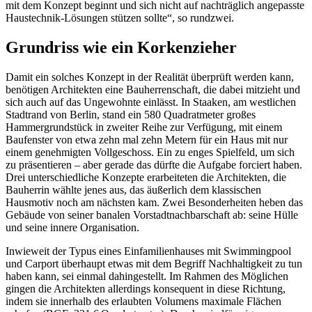
mit dem Konzept beginnt und sich nicht auf nachträglich angepasste
Haustechnik-Lösungen stützen sollte“, so rundzwei.
Grundriss wie ein Korkenzieher
Damit ein solches Konzept in der Realität überprüft werden kann,
benötigen Architekten eine Bauherrenschaft, die dabei mitzieht und
sich auch auf das Ungewohnte einlässt. In Staaken, am westlichen
Stadtrand von Berlin, stand ein 580 Quadratmeter großes
Hammergrundstück in zweiter Reihe zur Verfügung, mit einem
Baufenster von etwa zehn mal zehn Metern für ein Haus mit nur
einem genehmigten Vollgeschoss. Ein zu enges Spielfeld, um sich
zu präsentieren – aber gerade das dürfte die Aufgabe forciert haben.
Drei unterschiedliche Konzepte erarbeiteten die Architekten, die
Bauherrin wählte jenes aus, das äußerlich dem klassischen
Hausmotiv noch am nächsten kam. Zwei Besonderheiten heben das
Gebäude von seiner banalen Vorstadtnachbarschaft ab: seine Hülle
und seine innere Organisation.
Inwieweit der Typus eines Einfamilienhauses mit Swimmingpool
und Carport überhaupt etwas mit dem Begriff Nachhaltigkeit zu tun
haben kann, sei einmal dahingestellt. Im Rahmen des Möglichen
gingen die Architekten allerdings konsequent in diese Richtung,
indem sie innerhalb des erlaubten Volumens maximale Flächen