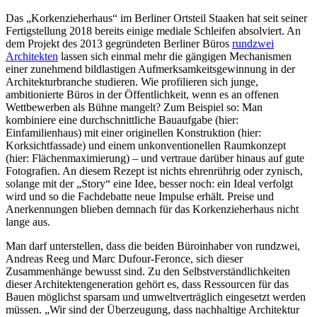
Das „Korkenzieherhaus“ im Berliner Ortsteil Staaken hat seit seiner
Fertigstellung 2018 bereits einige mediale Schleifen absolviert. An
dem Projekt des 2013 gegründeten Berliner Büros
rundzwei
Architekten
lassen sich einmal mehr die gängigen Mechanismen
einer zunehmend bildlastigen Aufmerksamkeitsgewinnung in der
Architekturbranche studieren. Wie profilieren sich junge,
ambitionierte Büros in der Öffentlichkeit, wenn es an offenen
Wettbewerben als Bühne mangelt? Zum Beispiel so: Man
kombiniere eine durchschnittliche Bauaufgabe (hier:
Einfamilienhaus) mit einer originellen Konstruktion (hier:
Korksichtfassade) und einem unkonventionellen Raumkonzept
(hier: Flächenmaximierung) – und vertraue darüber hinaus auf gute
Fotografien. An diesem Rezept ist nichts ehrenrührig oder zynisch,
solange mit der „Story“ eine Idee, besser noch: ein Ideal verfolgt
wird und so die Fachdebatte neue Impulse erhält. Preise und
Anerkennungen blieben demnach für das Korkenzieherhaus nicht
lange aus.
Man darf unterstellen, dass die beiden Büro­inhaber von rundzwei,
Andreas Reeg und Marc Dufour-Feronce, sich dieser
Zusammenhänge bewusst sind. Zu den Selbstverständlichkeiten
dieser Architektengeneration gehört es, dass Ressourcen für das
Bauen möglichst sparsam und umweltverträglich eingesetzt werden
müssen. „Wir sind der Überzeugung, dass nachhaltige Architektur