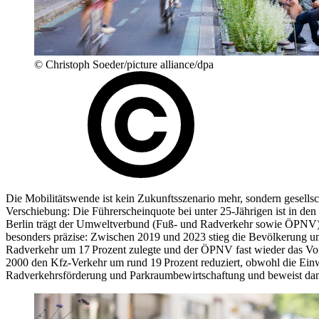
© Christoph Soeder/picture alliance/dpa
Die Mobilitätswende ist kein Zukunftsszenario mehr, sondern gesellsc
Verschiebung: Die Führerscheinquote bei unter 25-Jährigen ist in den
Berlin trägt der Umweltverbund (Fuß- und Radverkehr sowie ÖPNV) be
besonders präzise: Zwischen 2019 und 2023 stieg die Bevölkerung um
Radverkehr um 17 Prozent zulegte und der ÖPNV fast wieder das Vorkr
2000 den Kfz-Verkehr um rund 19 Prozent reduziert, obwohl die Ei
Radverkehrsförderung und Parkraumbewirtschaftung und beweist dam