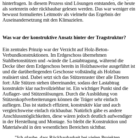
hinterfragen. In diesem Prozess sind Lösungen entstanden, die heute
als sortenrein oder rückbaubar gelesen werden. Das war weniger ein
bewusst formuliertes Leitmotiv als vielmehr das Ergebnis der
Auseinandersetzung mit den Klimazielen.
Was war der konstruktive Ansatz hinter der Tragstruktur?
Ein zentrales Prinzip war der Verzicht auf Holz-Beton-
Verbundkonstruktionen. Im Erdgeschoss übernehmen
Stahlbetonstützen und -wände die Lastabtragung, während die
Decke über dem Erdgeschoss bereits in Holzbauweise ausgeführt ist
und die darüberliegenden Geschosse vollständig als Holzbau
realisiert sind. Dabei setzt sich das Stützenraster über alle Ebenen
fort: Alle Stützen stehen übereinander, sodass der Lastabtrag
konstruktiv klar nachvollziehbar ist. Ein wichtiger Punkt sind die
Auflager- und Stützenlösungen. Durch die Ausbildung von
Stützenkopfverbreiterungen können die Träger sehr einfach
aufliegen. Das ist statisch effizient, konstruktiv klar und auch
vergleichsweise einfach rückbaubar. Natürlich gäbe es andere
Anschlussmöglichkeiten, diese wären jedoch deutlich aufwendiger
in der Herstellung und Montage. So bleibt die Konstruktion und
Materialwahl in den wesentlichen Bereichen sichtbar.
Ich glaube, dass Rückbaubarkeit bei vielen Projekten