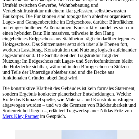
Umfeld zwischen Gewerbe, Wohnbebauung und
Verkehrsinfrastruktur mit einem klar gefassten, selbstbewussten
Baukörper. Die Funktionen sind topografisch ablesbar organisiert:
Lager- und Garagenbereiche im Erdgeschoss, darüber Büroflächen
mit eingeschnittenen Außenräumen. Konstruktiv handelt es sich um
einen hybriden Bau: Ein massives, teilweise in den Hang
eingebettetes Erdgeschoss aus Stahlbeton trägt ein darüberliegendes
Holzgeschoss. Das Stützenraster setzt sich über alle Ebenen fort,
wodurch Lastabtrag, Konstruktion und Nutzung logisch aufeinander
abgestimmt sind. Die Sichtbarkeit der Tragstruktur folgt der
Nutzung: Im Erdgeschoss mit Lager- und Servicefunktionen bleibt
die Holzdecke sichtbar, während in den Bürogeschossen Stützen
und Teile der Unterzüge ablesbar sind und die Decke aus
funktionalen Gründen abgehängt wird.
Die konstruktive Klarheit des Gebäudes ist kein formales Statement,
sondern Ergebnis konkreter planerischer Entscheidungen. Welche
Rolle das Klimaziel spielte, wie Material- und Konstruktionsfragen
abgewogen wurden – und wo die Grenzen von Rückbaubarkeit und
Sortenreinheit liegen –, erläutert Tragwerksplaner Niklas Fritz von
Merz Kley Partner
im Gespräch.