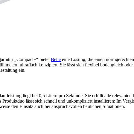
arnitur „Compact+“ bietet
Bette
eine Lösung, die einen normgerechten
imetern ultraflach konzipiert. Sie lässt sich flexibel bodengleich ode
staltung ein.
aufleistung liegt bei 0,5 Litern pro Sekunde. Sie erfüllt alle releva
 Produktduo lässt sich schnell und unkompliziert installieren: Im Ver
uweise den Einsatz auch bei anspruchsvollen baulichen Situationen.