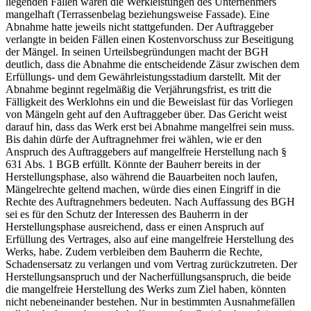
liegenden Fällen waren die Werkleistungen des Unternehmers
mangelhaft (Terrassenbelag beziehungsweise Fassade). Eine
Abnahme hatte jeweils nicht stattgefunden. Der Auftraggeber
verlangte in beiden Fällen einen Kostenvorschuss zur Beseitigung
der Mängel. In seinen Urteilsbegründungen macht der BGH
deutlich, dass die Abnahme die entscheidende Zäsur zwischen dem
Erfüllungs- und dem Gewährleistungsstadium darstellt. Mit der
Abnahme beginnt regelmäßig die Verjährungsfrist, es tritt die
Fälligkeit des Werklohns ein und die Beweislast für das Vorliegen
von Mängeln geht auf den Auftraggeber über. Das Gericht weist
darauf hin, dass das Werk erst bei Abnahme mangelfrei sein muss.
Bis dahin dürfe der Auftragnehmer frei wählen, wie er den
Anspruch des Auftraggebers auf mangelfreie Herstellung nach §
631 Abs. 1 BGB erfüllt. Könnte der Bauherr bereits in der
Herstellungsphase, also während die Bauarbeiten noch laufen,
Mängelrechte geltend machen, würde dies einen Eingriff in die
Rechte des Auftragnehmers bedeuten. Nach Auffassung des BGH
sei es für den Schutz der Interessen des Bauherrn in der
Herstellungsphase ausreichend, dass er einen Anspruch auf
Erfüllung des Vertrages, also auf eine mangelfreie Herstellung des
Werks, habe. Zudem verbleiben dem Bauherrn die Rechte,
Schadensersatz zu verlangen und vom Vertrag zurückzutreten. Der
Herstellungsanspruch und der Nacherfüllungsanspruch, die beide
die mangelfreie Herstellung des Werks zum Ziel haben, könnten
nicht nebeneinander bestehen. Nur in bestimmten Ausnahmefällen