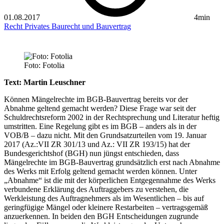
01.08.2017
4min
Recht
Privates Baurecht und Bauvertrag
Foto: Fotolia
Text: Martin Leuschner
Können Mängelrechte im BGB-Bauvertrag bereits vor der
Abnahme geltend gemacht werden? Diese Frage war seit der
Schuldrechtsreform 2002 in der Rechtsprechung und Literatur heftig
umstritten. Eine Regelung gibt es im BGB – anders als in der
VOB/B – dazu nicht. Mit den Grundsatzurteilen vom 19. Januar
2017 (Az.:VII ZR 301/13 und Az.: VII ZR 193/15) hat der
Bundesgerichtshof (BGH) nun jüngst entschieden, dass
Mängelrechte im BGB-Bauvertrag grundsätzlich erst nach Abnahme
des Werks mit Erfolg geltend gemacht werden können. Unter
„Abnahme“ ist die mit der körperlichen Entgegennahme des Werks
verbundene Erklärung des Auftraggebers zu verstehen, die
Werkleistung des Auftragnehmers als im Wesentlichen – bis auf
geringfügige Mängel oder kleinere Restarbeiten – vertragsgemäß
anzuerkennen. In beiden den BGH Entscheidungen zugrunde