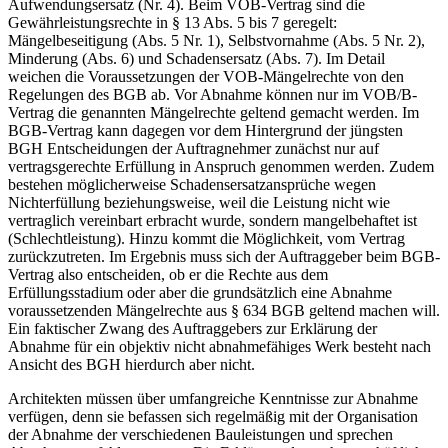
Aufwendungsersatz (Nr. 4). Beim VOB-Vertrag sind die
Gewährleistungsrechte in § 13 Abs. 5 bis 7 geregelt:
Mängelbeseitigung (Abs. 5 Nr. 1), Selbstvornahme (Abs. 5 Nr. 2),
Minderung (Abs. 6) und Schadensersatz (Abs. 7). Im Detail
weichen die Voraussetzungen der VOB-Mängelrechte von den
Regelungen des BGB ab. Vor Abnahme können nur im VOB/B-
Vertrag die genannten Mängelrechte geltend gemacht werden. Im
BGB-Vertrag kann dagegen vor dem Hintergrund der jüngsten
BGH Entscheidungen der Auftragnehmer zunächst nur auf
vertragsgerechte Erfüllung in Anspruch genommen werden. Zudem
bestehen möglicherweise Schadensersatzansprüche wegen
Nichterfüllung beziehungsweise, weil die Leistung nicht wie
vertraglich vereinbart erbracht wurde, sondern mangelbehaftet ist
(Schlechtleistung). Hinzu kommt die Möglichkeit, vom Vertrag
zurückzutreten. Im Ergebnis muss sich der Auftraggeber beim BGB-
Vertrag also entscheiden, ob er die Rechte aus dem
Erfüllungsstadium oder aber die grundsätzlich eine Abnahme
voraussetzenden Mängelrechte aus § 634 BGB geltend machen will.
Ein faktischer Zwang des Auftraggebers zur Erklärung der
Abnahme für ein objektiv nicht abnahmefähiges Werk besteht nach
Ansicht des BGH hierdurch aber nicht.
Architekten müssen über umfangreiche Kenntnisse zur Abnahme
verfügen, denn sie befassen sich regelmäßig mit der Organisation
der Abnahme der verschiedenen Bauleistungen und sprechen