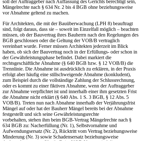
soll der Auftraggeber nach Auffassung des Gerichts berechtigt sein,
Mängelrechte nach § 634 Nr. 2 bis 4 BGB ohne beziehungsweise
vor Abnahme geltend zu machen.
Für Architekten, die mit der Bauüberwachung (LPH 8) beauftragt
sind, folgt daraus, dass sie – soweit im Einzelfall möglich – beachten
müssen, ob der Bauvertrag ihres Bauherrn nach den Regelungen des
BGB geschlossen oder die Geltung der VOB/B vertraglich
vereinbart wurde. Ferner müssen Architekten jederzeit im Blick
haben, ob sich der Bauvertrag noch in der Erfüllungs- oder schon in
der Gewährleistungsphase befindet. Dabei markiert die
rechtsgeschäftliche Abnahme (§ 640 BGB bzw. § 12 VOB/B) die
Trennlinie. Die Abnahme ist ausdrücklich zu erklären, in der Praxis
erfolgt aber häufig eine stillschweigende Abnahme (konkludent),
zum Beispiel durch die vollständige Zahlung der Schlussrechnung,
oder es kommt zu einer fiktiven Abnahme, wenn der Auftraggeber
zur Abnahme verpflichtet ist und innerhalb einer ihm gesetzten Frist
die Abnahme nicht erklärt (§ 640 Abs. 1 S. 3 BGB, § 12 Abs. 5
VOB/B). Treten nun nach Abnahme innerhalb der Verjährungsfrist
Mängel auf oder hat der Bauherr Mängel bereits bei der Abnahme
festgestellt und sich seine Gewährleistungsrechte
vorbehalten, stehen ihm beim BGB-Vertrag Mängelrechte nach §
634 BGB zu: Nacherfüllung (Nr. 1), Selbstvornahme und
Aufwendungsersatz (Nr. 2), Rücktritt vom Vertrag beziehungsweise
Minderung (Nr. 3) sowie Schadensersatz beziehungsweise