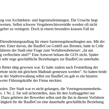
g von Architekten- und Ingenieurleistungen. Die Ursache liegt
fweisen. Selbst schwere Vergaberechtsverstöße werden oft nicht
ggeber zu verärgern. Doch in einem besonders krassen Fall im
ienstleistungsauftrag für einen Sanierungsbeauftragten aus. Mit der
Bieter. Einer davon, die BauBeCon GmbH aus Bremen, hatte in Celle
hrens der Stadt eine Frage zum Verfahrensbetreuer: „Ist aus
eng verflochten sind?“ Eine Antwort bekam die GOS nicht. Später
r sehr enge geschäftliche Beziehungen zur BauBeCon unterhalte.
 Bieter tätig gewesen war. Er hatte zudem nach Feststellung der
bote nicht mit gleichem Maßstab gemessen werden“. So hatten beide
e der Stadtverwaltung selbst zur BauBeCon gab es ein bizarres
zweier Führungskräfte der Firma steckten.
rholen. Der Stadt war es nicht gelungen, die Voreingenommenheits-
1 Nr. 2. Sie soll sicherstellen, dass für den Auftraggeber nur
d. Dazu gehören der Bewerber selbst und die ihn in diesem Verfahren
Tätigkeit für die BauBeCon eine dauerhafte geschäftliche Beziehung