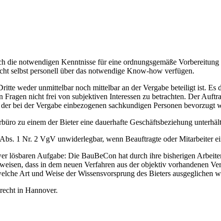
 sich die notwendigen Kenntnisse für eine ordnungsgemäße Vorbereitun
nicht selbst personell über das notwendige Know-how verfügen.
ritte weder unmittelbar noch mittelbar an der Vergabe beteiligt ist. Es
ragen nicht frei von subjektiven Interessen zu betrachten. Der Auftra
en der bei der Vergabe einbezogenen sachkundigen Personen bevorzugt 
rbüro zu einem der Bieter eine dauerhafte Geschäftsbeziehung unterhält
Abs. 1 Nr. 2 VgV unwiderlegbar, wenn Beauftragte oder Mitarbeiter ein
hwer lösbaren Aufgabe: Die BauBeCon hat durch ihre bisherigen Arbeite
weisen, dass in dem neuen Verfahren aus der objektiv vorhandenen Verf
elche Art und Weise der Wissensvorsprung des Bieters ausgeglichen wir
recht in Hannover.