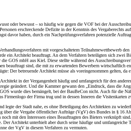
sst oder bewusst – so häufig wie gegen die VOF bei der Ausschreibun
 Personen erschreckende Defizite in der Kenntnis des Vergaberechts au
Angst davor haben, durch ein Nachprüfungsverfahren potenzielle Auftra
er Verhandlungsverfahren mit vorgeschaltetem Teilnahmewettbewerb den D
e ein Architekt beauftragt. An dem Verfahren beteiligten sich zwei 
 die GOS mbH aus Kiel. Diese stellte während des Ausschreibungsverfa
en beauftragt sind, die mit zu erwartenden Bewerbern wirtschaftlich 
gte: Der betreuende Architekt müsse als voreingenommen gelten, da e
Architekt in der Vergangenheit häufig und umfangreich für den anderen
nregie geändert. Und die Kammer gewann den „Eindruck, dass die Ange
er GOS wurde dies bemängelt, bei der BauBeCon nicht. Auch für die Näh
das Firmenlogo der Firma trug und in dessen Inneren die Visitenkarten 
nd legte der Stadt nahe, es ohne Beteiligung des Architekten zu wiede
 über die Vergabe öffentlicher Aufträge (VgV) des Bundes in § 16 Abs. 
s noch mit den Interessen eines Beauftragten des Bieters verknüpft sin
 Der Architekt unterhielt aber durch seine häufige und umfangreiche 
m Sinne der VgV in diesem Verfahren zu vermuten.