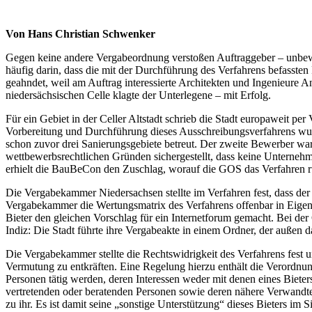
Von Hans Christian Schwenker
Gegen keine andere Vergabeordnung verstoßen Auftraggeber – unbewu
häufig darin, dass die mit der Durchführung des Verfahrens befassten
geahndet, weil am Auftrag interessierte Architekten und Ingenieure 
niedersächsischen Celle klagte der Unterlegene – mit Erfolg.
Für ein Gebiet in der Celler Altstadt schrieb die Stadt europaweit p
Vorbereitung und Durchführung dieses Ausschreibungsverfahrens wurd
schon zuvor drei Sanierungsgebiete betreut. Der zweite Bewerber war
wettbewerbsrechtlichen Gründen sichergestellt, dass keine Unternehm
erhielt die BauBeCon den Zuschlag, worauf die GOS das Verfahren rü
Die Vergabekammer Niedersachsen stellte im Verfahren fest, dass der 
Vergabekammer die Wertungsmatrix des Verfahrens offenbar in Eige
Bieter den gleichen Vorschlag für ein Internetforum gemacht. Bei d
Indiz: Die Stadt führte ihre Vergabeakte in einem Ordner, der außen 
Die Vergabekammer stellte die Rechtswidrigkeit des Verfahrens fest u
Vermutung zu entkräften. Eine Regelung hierzu enthält die Verordnung
Personen tätig werden, deren Interessen weder mit denen eines Bieter
vertretenden oder beratenden Personen sowie deren nähere Verwandte.
zu ihr. Es ist damit seine „sonstige Unterstützung“ dieses Bieters i