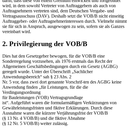
darin, dass diese von einem Gremium entwickelt und fortgebildet
wird, in dem sowohl Vertreter von Auftraggebern als auch von
Auftragnehmern vertreten sind, dem Deutschen Vergabe- und
Vertragsausschuss (DAV). Deshalb setzt die VOB/B nicht einseitig
Auftraggeber- oder Auftragnehmerinteressen durch. Vielmehr nimmt
sie für sich in Anspruch, ausgewogen zu sein, sofern sie als Ganzes
vereinbart wird.
2. Privilegierung der VOB/B
Dies hat den Gesetzgeber bewogen, für die VOB/B eine
Sonderregelung vorzusehen, als 1976 erstmals das Recht der
Allgemeinen Geschäftsbedingungen durch ein Gesetz (AGBG)
geregelt wurde. Unter der Überschrift „Sachlicher
Anwendungsbereich“ sah § 23 Abs. 2
Nr. 5 vor, dass zwei dort genannte Vorschrif-ten des AGBG keine
Anwendung finden „für Leistungen, für die die
Verdingungsordnung
für Bauleistungen (VOB) Vertragsgrundlage
ist“. Aufgeführt waren die formularmäßigen Verkürzungen von
Gewährleistungsfristen und fiktive Erklärungen. Durch diese
Ausnahme ­waren die kürzere Verjährungsfrist der VOB/B
(§ 13 Nr. 4 VOB/B) und die fiktive Abnahme
(§ 12 Nr. 5 VOB/B) weiter zulässig.