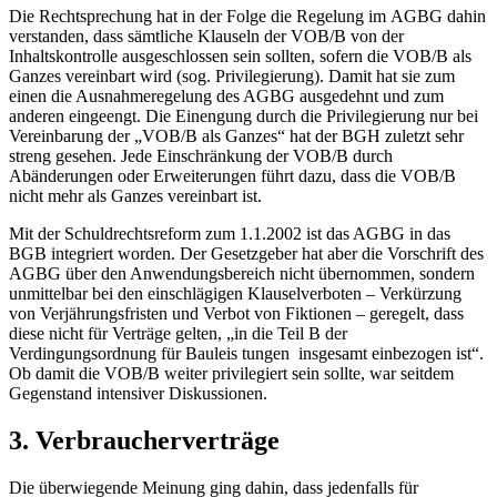
Die Rechtsprechung hat in der Folge die Regelung im AGBG dahin
verstanden, dass sämtliche Klauseln der VOB/B von der
Inhaltskontrolle ausgeschlossen sein sollten, sofern die VOB/B als
Ganzes vereinbart wird (sog. Privilegierung). Damit hat sie zum
einen die Ausnahmeregelung des AGBG ausgedehnt und zum
anderen eingeengt. Die Einengung durch die Privilegierung nur bei
Vereinbarung der „VOB/B als Ganzes“ hat der BGH zuletzt sehr
streng gesehen. Jede Einschränkung der VOB/B durch
Abänderungen oder Erweiterungen führt dazu, dass die VOB/B
nicht mehr als Ganzes vereinbart ist.
Mit der Schuldrechtsreform zum 1.1.2002 ist das AGBG in das
BGB integriert worden. Der Gesetzgeber hat aber die Vorschrift des
AGBG über den Anwendungsbereich nicht übernommen, sondern
unmittelbar bei den einschlägigen Klauselverboten – Verkürzung
von Verjährungsfristen und Verbot von Fiktionen – geregelt, dass
diese nicht für Verträge gelten, „in die Teil B der
Verdingungsordnung für Bauleis tungen insgesamt einbezogen ist“.
Ob damit die VOB/B weiter privilegiert sein sollte, war seitdem
Gegenstand intensiver Diskussionen.
3. Verbraucherverträge
Die überwiegende Meinung ging dahin, dass jedenfalls für