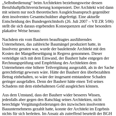
„Selbstbedienung“ beim Architekten beziehungsweise dessen
Berufshaftpflichtversicherung kompensiert. Der Architekt wird dann
mit seinem nur noch theo­retischen Ausgleichsanspruch gegenüber
dem insolventen Gesamtschuldner abgefertigt. Eine aktuelle
Entscheidung des Bundesgerichtshofs (26. Juli 2007 – VII ZR 5/06)
stellt die sich daraus ergebenden Konsequenzen auf eine besonders
plakative Weise heraus:
Nachdem ein vom Bauherrn beauftragtes ausführendes
Unternehmen, das zahlreiche Baumängel produziert hatte, in
Insolvenz geraten war, wurde der bauleitende Architekt mit den
Kosten der Mangelbeseitigung in Regress genommen. Dieser
verteidigte sich mit dem Einwand, der Bauherr habe entgegen der
Rechnungsprüfung und Empfehlung des Architekten dem
Unternehmen eine höhere Teilvergütung ausgezahlt, als in der Sache
gerechtfertigt gewesen wäre. Hätte der Bauherr den überbezahlten
Betrag einbehalten, so wäre der insgesamt entstandene Schaden
geringer ausgefallen. Denn der Bauherr hätte einen Teil seines
Schadens mit dem einbehaltenen Geld ausgleichen können.
Aus dem Umstand, dass der Bauherr wider besseres Wissen,
jedenfalls aber gegen den Ratschlag seines Architekten, nicht
berechtigte Vergütungsforderungen des inzwischen insolventen
Bauunternehmens gezahlt hatte, konnte der Architekt im Ergebnis
nichts für sich herleiten. Im Ansatz als zutreffend beurteilt der BGH