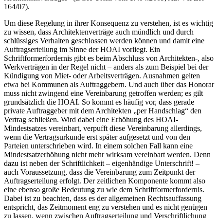
164/07).
Um diese Regelung in ihrer Konsequenz zu verstehen, ist es wichtig
zu wissen, dass Architektenverträge auch mündlich und durch
schlüssiges Verhalten geschlossen werden können und damit eine
Auftragserteilung im Sinne der HOAI vorliegt. Ein
Schriftformerfordernis gibt es beim Abschluss von Architekten-, also
Werkverträgen in der Regel nicht – anders als zum Beispiel bei der
Kündigung von Miet- oder Arbeitsverträgen. Ausnahmen gelten
etwa bei Kommunen als Auftraggebern. Und auch über das Honorar
muss nicht zwingend eine Vereinbarung getroffen werden; es gilt
grundsätzlich die HOAI. So kommt es häufig vor, dass gerade
private Auftraggeber mit dem Architekten „per Handschlag“ den
Vertrag schließen. Wird dabei eine Erhöhung des HOAI-
Mindestsatzes vereinbart, verpufft diese Vereinbarung allerdings,
wenn die Vertragsurkunde erst später aufgesetzt und von den
Parteien unterschrieben wird. In einem solchen Fall kann eine
Mindestsatzerhöhung nicht mehr wirksam vereinbart werden. Denn
dazu ist neben der Schriftlichkeit – eigenhändige Unterschrift! –
auch Voraussetzung, dass die Vereinbarung zum Zeitpunkt der
Auftragserteilung erfolgt. Der zeitlichen Komponente kommt also
eine ebenso große Bedeutung zu wie dem Schriftformerfordernis.
Dabei ist zu beachten, dass es der allgemeinen Rechtsauffassung
entspricht, das Zeitmoment eng zu verstehen und es nicht genügen
zu lassen, wenn zwischen Auftragserteilung und Verschriftlichung