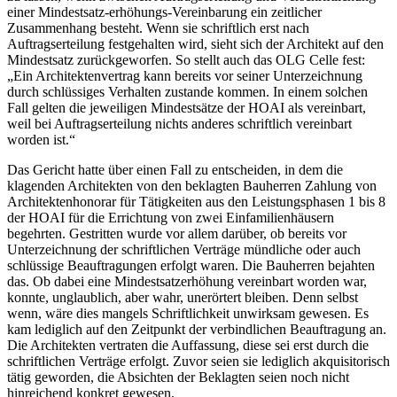
einer Mindestsatz-erhöhungs-Vereinbarung ein zeitlicher
Zusammenhang besteht. Wenn sie schriftlich erst nach
Auftragserteilung festgehalten wird, sieht sich der Architekt auf den
Mindestsatz zurückgeworfen. So stellt auch das OLG Celle fest:
„Ein Architektenvertrag kann bereits vor seiner Unterzeichnung
durch schlüssiges Verhalten zustande kommen. In einem solchen
Fall gelten die jeweiligen Mindestsätze der HOAI als vereinbart,
weil bei Auftragserteilung nichts anderes schriftlich vereinbart
worden ist.“
Das Gericht hatte über einen Fall zu entscheiden, in dem die
klagenden Architekten von den beklagten Bauherren Zahlung von
Architektenhonorar für Tätigkeiten aus den Leistungsphasen 1 bis 8
der HOAI für die Errichtung von zwei Einfamilienhäusern
begehrten. Gestritten wurde vor allem darüber, ob bereits vor
Unterzeichnung der schriftlichen Verträge mündliche oder auch
schlüssige Beauftragungen erfolgt waren. Die Bauherren bejahten
das. Ob dabei eine Mindestsatzerhöhung vereinbart worden war,
konnte, unglaublich, aber wahr, unerörtert bleiben. Denn selbst
wenn, wäre dies mangels Schriftlichkeit unwirksam gewesen. Es
kam lediglich auf den Zeitpunkt der verbindlichen Beauftragung an.
Die Architekten vertraten die Auffassung, diese sei erst durch die
schriftlichen Verträge erfolgt. Zuvor seien sie lediglich akquisitorisch
tätig geworden, die Absichten der Beklagten seien noch nicht
hinreichend konkret gewesen.