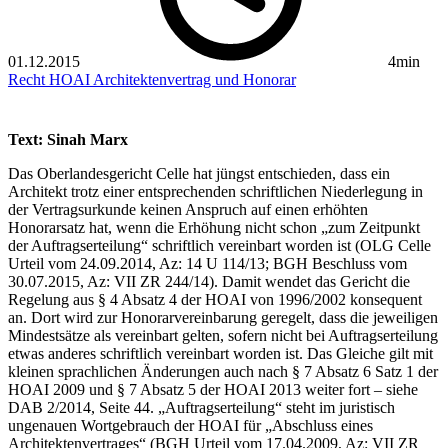
01.12.2015
4min
Recht
HOAI
Architektenvertrag und Honorar
Text: Sinah Marx
Das Oberlandesgericht Celle hat jüngst entschieden, dass ein
Architekt trotz einer entsprechenden schriftlichen Niederlegung in
der Vertragsurkunde keinen Anspruch auf einen erhöhten
Honorarsatz hat, wenn die Erhöhung nicht schon „zum Zeitpunkt
der Auftragserteilung“ schriftlich vereinbart worden ist (OLG Celle
Urteil vom 24.09.2014, Az: 14 U 114/13; BGH Beschluss vom
30.07.2015, Az: VII ZR 244/14). Damit wendet das Gericht die
Regelung aus § 4 Absatz 4 der HOAI von 1996/2002 konsequent
an. Dort wird zur Honorarvereinbarung geregelt, dass die jeweiligen
Mindestsätze als vereinbart gelten, sofern nicht bei Auftragserteilung
etwas anderes schriftlich vereinbart worden ist. Das Gleiche gilt mit
kleinen sprachlichen Änderungen auch nach § 7 Absatz 6 Satz 1 der
HOAI 2009 und § 7 Absatz 5 der HOAI 2013 weiter fort – siehe
DAB 2/2014, Seite 44. „Auftragserteilung“ steht im juristisch
ungenauen Wortgebrauch der HOAI für „Abschluss eines
Architektenvertrages“ (BGH Urteil vom 17.04.2009, Az: VII ZR