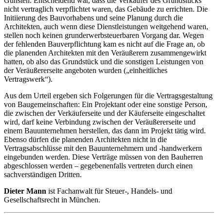
Gunsten. Entscheidend war, dass die Verkäufer des Grundstücks
nicht vertraglich verpflichtet waren, das Gebäude zu errichten. Die
Initiierung des Bauvorhabens und seine Planung durch die
Architekten, auch wenn diese Dienstleistungen weitgehend waren,
stellen noch keinen grunderwerbsteuerbaren Vorgang dar. Wegen
der fehlenden Bauverpflichtung kam es nicht auf die Frage an, ob
die planenden Architekten mit den Veräußerern zusammengewirkt
hatten, ob also das Grundstück und die sonstigen Leistungen von
der Veräußererseite angeboten wurden („einheitliches
Vertragswerk“).
Aus dem Urteil ergeben sich Folgerungen für die Vertragsgestaltung
von Baugemeinschaften: Ein Projektant oder eine sonstige Person,
die zwischen der Verkäuferseite und der Käuferseite eingeschaltet
wird, darf keine Verbindung zwischen der Veräußererseite und
einem Bauunternehmen herstellen, das dann im Projekt tätig wird.
Ebenso dürfen die planenden Architekten nicht in die
Vertragsabschlüsse mit den Bauunternehmern und -handwerkern
eingebunden werden. Diese Verträge müssen von den Bauherren
abgeschlossen werden – gegebenenfalls vertreten durch einen
sachverständigen Dritten.
Dieter Mann
ist Fachanwalt für Steuer-, ­Handels- und
Gesellschaftsrecht in München.