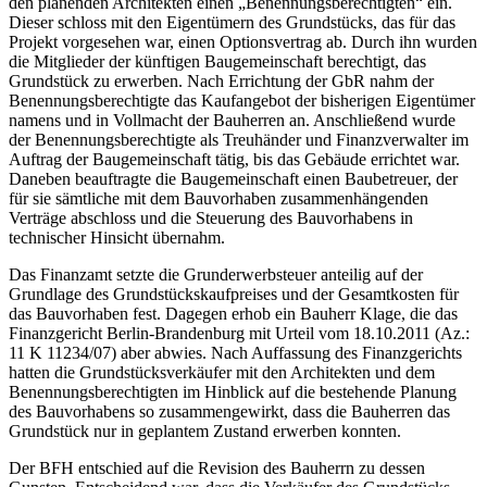
den planenden Architekten einen „Benennungsberechtigten“ ein.
Dieser schloss mit den Eigentümern des Grundstücks, das für das
Projekt vorgesehen war, einen Optionsvertrag ab. Durch ihn wurden
die Mit­glieder der künftigen Baugemeinschaft berechtigt, das
Grundstück zu erwerben. Nach Errichtung der GbR nahm der
Benennungsberechtigte das Kaufangebot der bisherigen Eigentümer
namens und in Vollmacht der Bauherren an. Anschließend wurde
der Benennungsberechtigte als Treuhänder und Finanzverwalter im
Auftrag der Baugemeinschaft tätig, bis das Gebäude errichtet war.
Daneben beauftragte die Baugemeinschaft einen Baubetreuer, der
für sie sämtliche mit dem Bauvorhaben zusammenhängenden
Verträge abschloss und die Steuerung des Bauvorhabens in
technischer Hinsicht übernahm.
Das Finanzamt setzte die Grunderwerbsteuer anteilig auf der
Grundlage des Grundstückskaufpreises und der Gesamtkosten für
das Bauvorhaben fest. Dagegen erhob ein Bauherr Klage, die das
Finanzgericht Berlin-Brandenburg mit Urteil vom 18.10.2011 (Az.:
11 K 11234/07) aber abwies. Nach Auffassung des Finanzgerichts
hatten die Grundstücksverkäufer mit den Architekten und dem
Benennungsberechtigten im Hinblick auf die bestehende Planung
des Bauvorhabens so zusammengewirkt, dass die Bauherren das
Grundstück nur in geplantem Zustand erwerben konnten.
Der BFH entschied auf die Revision des Bauherrn zu dessen