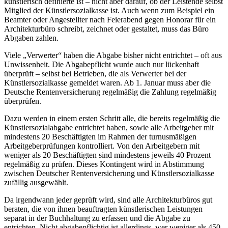
künstlerisch definierte ist – nicht aber darauf, ob der Leistende selbst
Mitglied der Künstlersozialkasse ist. Auch wenn zum Beispiel ein
Beamter oder Angestellter nach Feierabend gegen Honorar für ein
Architekturbüro schreibt, zeichnet oder gestaltet, muss das Büro
Abgaben zahlen.
Viele „Verwerter“ haben die Abgabe bisher nicht entrichtet – oft aus
Unwissenheit. Die Abgabepflicht wurde auch nur lückenhaft
überprüft – selbst bei Betrieben, die als Verwerter bei der
Künstlersozialkasse gemeldet waren. Ab 1. Januar muss aber die
Deutsche Rentenversicherung regelmäßig die Zahlung regelmäßig
überprüfen.
Dazu werden in einem ersten Schritt alle, die bereits regelmäßig die
Künstlersozialabgabe entrichtet haben, sowie alle Arbeitgeber mit
mindestens 20 Beschäftigten im Rahmen der turnusmäßigen
Arbeitgeberprüfungen kontrolliert. Von den Arbeitgebern mit
weniger als 20 Beschäftigten sind mindestens jeweils 40 Prozent
regelmäßig zu prüfen. Dieses Kontingent wird in Abstimmung
zwischen Deutscher Rentenversicherung und Künstlersozialkasse
zufällig ausgewählt.
Da irgendwann jeder geprüft wird, sind alle Architekturbüros gut
beraten, die von ihnen beauftragten künstlerischen Leistungen
separat in der Buchhaltung zu erfassen und die Abgabe zu
entrichten. Nicht abgabepflichtig ist allerdings, wer weniger als 450