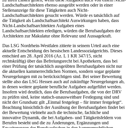
Landschaftsarchitekten ebenso ausgeübt werden oder in einer
Stellenanzeige für diese Tätigkeiten auch Nicht-
Landschaftsarchitekten gesucht werden. Würde es tatsächlich auf
die Tätigkeit als Landschaftsarchitekt Auswirkungen haben, dass
Nicht-Landschaftsarchitekten Aufgaben eines
Landschaftsarchitekten erledigen, würden die Berufsaufgaben der
Architekten zur Makulatur ohne Relevanz und Aussagekraft.
Das LSG Nordrhein-Westfalen zitierte in seinem Urteil auch eine
aktuelle Entscheidung des hessischen Landessozialgerichts. Dieses
entschied am 28. April 2016 (Az. L 1 KR 347/15, nicht
rechtskräftig) über das Befreiungsrecht bei Apothekern, dass bei
einer Prüfung der tatsächlich ausgeübten Berufsaufgaben nicht nur
die aktuellen kammerrechtlichen Normen, sondern sogar geplante
Neuregelungen mit zu berücksichtigen sind. Bei seiner Bewertung
stellte also das LSG Hessen auch auf zukünftige Neuregelungen ab,
in denen weitere geplante berufliche Aufgaben aufgeführt werden.
Insofern wird deutlich, dass die Berufsaufgaben, die von der DRV
zu prüfen sind, keine statisch-unausweitbare Festlegung sind und
nicht der Grundsatz gilt „Einmal festgelegt – für immer festgelegt“.
Beachtung hinsichtlich der Ausübung der Berufsaufgaben findet bei
der Bewertung vielmehr auch die technische, fachliche und
innovative Dynamik, die bei Aufgaben- und Tätigkeitsfeldern von
Berufen besteht und die zu Änderungen, Ergänzungen und
Erweiterungen der Berufsaufgaben in den kammerrechtlichen