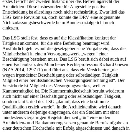
erstes Gericht der zweiten Instanz über das Befreiungsrecht der
Architekten. Diese insbesondere für Angestellte positive
Entscheidung ist allerdings noch nicht rechtskräftig. Zwar ließ das
LSG keine Revision zu, doch könnte die DRV eine sogenannte
Nichtzulassungsbeschwerde beim Bundessozialgericht noch
einlegen.
Das LSG stellt fest, dass es auf die Klassifikation konkret der
Tätigkeit ankomme, für die eine Befreiung beantragt wird.
Ausführlich geht es auf die gesetzgeberische Vorgabe ein, dass die
Mitgliedschaft in einem Versorgungswerk „wegen“ einer
Beschäftigung bestehen muss. Das LSG beruft sich dabei auch auf
einen Fachaufsatz des Münchener Rechtsprofessors Richard Giesen
(NZA 2014, 1297 ff.) und führt aus, dass ein Versicherter „nie
wegen irgendeiner Beschäftigung oder selbständigen Tätigkeit
Mitglied einer berufsständischen Versorgungseinrichtung ist“. Der
Versicherte ist Mitglied des Versorgungswerkes, weil er
Kammermitglied ist. Die Kammermitgliedschaft beruht wiederum
auch nicht auf einer Beschäftigung oder selbständigen Tätigkeit,
sondern laut Urteil des LSG „darauf, dass eine bestimmte
Qualifikation erzielt wurde“. In die Architektenliste wird danach
unter anderem derjenige eingetragen, der ein Studium mit einer
mindestens vierjährigen Regelstudienzeit „für“ eine in den
Architekten- und Baukammerngesetzen genannte Berufsaufgabe an
einer deutschen Hochschule mit Erfolg abgeschlossen und danach in