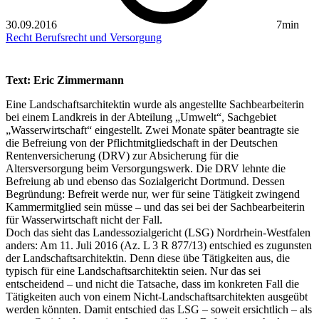
30.09.2016
7min
Recht
Berufsrecht und Versorgung
Text: Eric Zimmermann
Eine Landschaftsarchitektin wurde als angestellte Sachbearbeiterin
bei einem Landkreis in der Abteilung „Umwelt“, Sachgebiet
„Wasserwirtschaft“ eingestellt. Zwei Monate später beantragte sie
die Befreiung von der Pflichtmitgliedschaft in der Deutschen
Rentenversicherung (DRV) zur Absicherung für die
Altersversorgung beim Versorgungswerk. Die DRV lehnte die
Befreiung ab und ebenso das Sozialgericht Dortmund. Dessen
Begründung: Befreit werde nur, wer für seine Tätigkeit zwingend
Kammermitglied sein müsse – und das sei bei der Sachbearbeiterin
für Wasserwirtschaft nicht der Fall.
Doch das sieht das Landessozialgericht (LSG) Nordrhein-Westfalen
anders: Am 11. Juli 2016 (Az. L 3 R 877/13) entschied es zugunsten
der Landschaftsarchitektin. Denn diese übe Tätigkeiten aus, die
typisch für eine Landschaftsarchitektin seien. Nur das sei
entscheidend – und nicht die Tatsache, dass im konkreten Fall die
Tätigkeiten auch von einem Nicht-Landschaftsarchitekten ausgeübt
werden könnten. Damit entschied das LSG – soweit ersichtlich – als