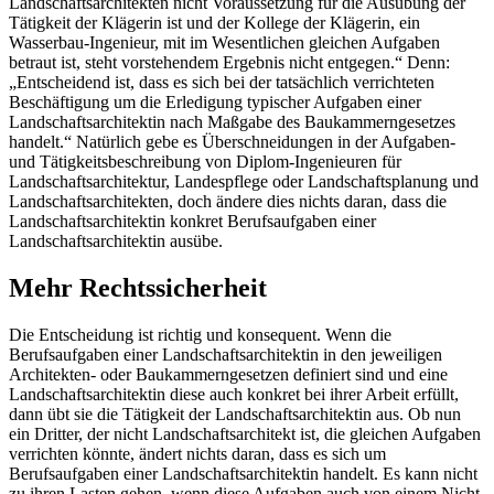
Landschaftsarchitekten nicht Voraussetzung für die Ausübung der
Tätigkeit der Klägerin ist und der Kollege der Klägerin, ein
Wasserbau-Ingenieur, mit im Wesentlichen gleichen Aufgaben
betraut ist, steht vorstehendem Ergebnis nicht entgegen.“ Denn:
„Entscheidend ist, dass es sich bei der tatsächlich verrichteten
Beschäftigung um die Erledigung typischer Aufgaben einer
Landschaftsarchitektin nach Maßgabe des Baukammerngesetzes
handelt.“ Natürlich gebe es Überschneidungen in der Aufgaben-
und Tätigkeitsbeschreibung von Diplom-Ingenieuren für
Landschaftsarchitektur, Landespflege oder Landschaftsplanung und
Landschaftsarchitekten, doch ändere dies nichts daran, dass die
Landschaftsarchitektin konkret Berufsaufgaben einer
Landschaftsarchitektin ausübe.
Mehr Rechtssicherheit
Die Entscheidung ist richtig und konsequent. Wenn die
Berufsaufgaben einer Landschaftsarchitektin in den jeweiligen
Architekten- oder Baukammerngesetzen definiert sind und eine
Landschaftsarchitektin diese auch konkret bei ihrer Arbeit erfüllt,
dann übt sie die Tätigkeit der Landschaftsarchitektin aus. Ob nun
ein Dritter, der nicht Landschaftsarchitekt ist, die gleichen Aufgaben
verrichten könnte, ändert nichts daran, dass es sich um
Berufsaufgaben einer Landschaftsarchitektin handelt. Es kann nicht
zu ihren Lasten gehen, wenn diese Aufgaben auch von einem Nicht-