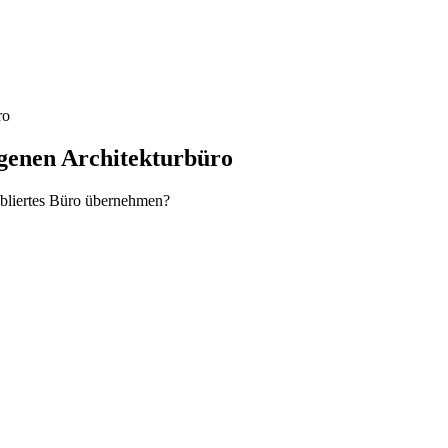
ro
enen Architekturbüro
abliertes Büro übernehmen?