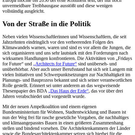
Europa möchte bis 2050 der erste Kontinent sein, der nur noch
unvermeidbare Treibhausgase ausstößt und diese wenigen
vollständig ausgleicht.
Von der Straße in die Politik
Neben vielen Wissenschaftlerinnen und Wissenschaftlern, die seit
Jahrzehnten eindringlich vor den verheerenden Folgen des
Klimawandels warnen, waren und sind es vor allem die Jungen, die
sich organisieren und uns sehr lautstark mit den Forderungen nach
wirksamen Handlungen konfrontieren. Die Aktivitäten von „Fridays
for Future“ und
„Architects for Future“
sind unüberseh- und
unüberhörbar. Aber auch unser Berufsstand hat sich seit Langem mit
vielen Initiativen und Schwerpunktsetzungen zur Nachhaltigkeit im
Planungs- und Bauprozess bekannt und sich seiner verantwortlichen
Rolle gestellt. Erinnert sei unter anderem an das wegweisende
Thesenpapier des BDA
„Das Haus der Erde“
, das vor über drei
Jahren verabschiedet und vorgestellt wurde.
Mit der neuen Ampelkoalition und einem eigenen
Bundesministerium für Wohnen, Stadtentwicklung und Bauen ist
nun der Weg frei für rasche gesetzliche Vorgaben, die nachhaltiges
und klimaangepasstes Bauen in einen größeren Zusammenhang
stellen und bindend vorsehen. Die Architektenkammern der Länder
sowie die Bundesarchitektenkammer setzen sich hierbei für die