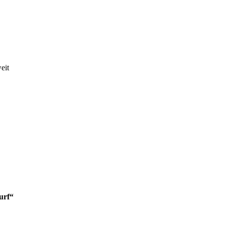
eit
urf“