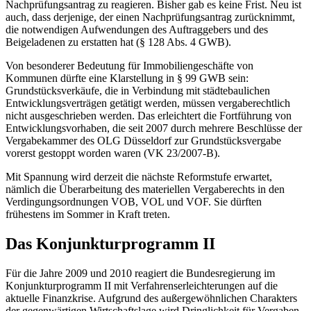
Nachprüfungsantrag zu reagieren. Bisher gab es keine Frist. Neu ist
auch, dass derjenige, der einen Nachprüfungsantrag zurücknimmt,
die notwendigen Aufwendungen des Auftraggebers und des
Beigeladenen zu erstatten hat (§ 128 Abs. 4 GWB).
Von besonderer Bedeutung für Immobiliengeschäfte von
Kommunen dürfte eine Klarstellung in § 99 GWB sein:
Grundstücksverkäufe, die in Verbindung mit städtebaulichen
Entwicklungsverträgen getätigt werden, müssen vergaberechtlich
nicht ausgeschrieben werden. Das erleichtert die Fortführung von
Entwicklungsvorhaben, die seit 2007 durch mehrere Beschlüsse der
Vergabekammer des OLG Düsseldorf zur Grundstücksvergabe
vorerst gestoppt worden waren (VK 23/2007-B).
Mit Spannung wird derzeit die nächste Reformstufe erwartet,
nämlich die Überarbeitung des materiellen Vergaberechts in den
Verdingungsordnungen VOB, VOL und VOF. Sie dürften
frühestens im Sommer in Kraft treten.
Das Konjunkturprogramm II
Für die Jahre 2009 und 2010 reagiert die Bundesregierung im
Konjunkturprogramm II mit Verfahrenserleichterungen auf die
aktuelle Finanzkrise. Aufgrund des außergewöhnlichen Charakters
der gegenwärtigen Wirtschaftslage wird Dringlichkeit für Vergaben