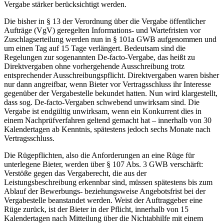
Vergabe stärker berücksichtigt werden.
Die bisher in § 13 der Verordnung über die Vergabe öffentlicher
Aufträge (VgV) geregelten Informations- und Wartefristen vor
Zuschlagserteilung werden nun in § 101a GWB aufgenommen und
um einen Tag auf 15 Tage verlängert. Bedeutsam sind die
Regelungen zur sogenannten De-facto-Vergabe, das heißt zu
Direktvergaben ohne vorhergehende Ausschreibung trotz
entsprechender Ausschreibungspflicht. Direktvergaben waren bisher
nur dann angreifbar, wenn Bieter vor Vertragsschluss ihr Interesse
gegenüber der Vergabestelle bekundet hatten. Nun wird klargestellt,
dass sog. De-facto-Vergaben schwebend unwirksam sind. Die
Vergabe ist endgültig unwirksam, wenn ein Konkurrent dies in
einem Nachprüfverfahren geltend gemacht hat – innerhalb von 30
Kalendertagen ab Kenntnis, spätestens jedoch sechs Monate nach
Vertragsschluss.
Die Rügepflichten, also die Anforderungen an eine Rüge für
unterlegene Bieter, werden über § 107 Abs. 3 GWB verschärft:
Verstöße gegen das Vergaberecht, die aus der
Leistungsbeschreibung erkennbar sind, müssen spätestens bis zum
Ablauf der Bewerbungs- beziehungsweise Angebotsfrist bei der
Vergabestelle beanstandet werden. Weist der Auftraggeber eine
Rüge zurück, ist der Bieter in der Pflicht, innerhalb von 15
Kalendertagen nach Mitteilung über die Nichtabhilfe mit einem