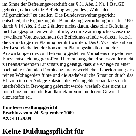
im Sinne der Befreiungsvorschrift des § 31 Abs. 2 Nr. 1 BauGB
geboten; daher sei die Befreiung wegen des „Wohls der
Allgemeinheit“ zu erteilen. Das Bundesverwaltungsgericht
entschied, die Ergänzung der Baunutzungsverordnung im Jahr 1990
durch § 14 Abs. 2 Satz 2 ändere nichts daran, dass eine Befreiung
nicht ausgesprochen werden dürfe, wenn zwar möglicherweise die
jeweiligen Voraussetzungen der Befreiungsgründe vorlägen, jedoch
die Grundzüge der Planung berührt würden. Das OVG habe anhand
der Besonderheiten der konkreten Planungssituation und der
Auswirkungen des zur Befreiung gestellten Vorhabens die gebotene
Einzelentscheidung getroffen. Hiervon ausgehend sei es zu der nicht
zu beanstandenden Einschätzung gelangt, dass die Anlage zu einer
nachhaltig störenden Dominanz und gewerblichen Überformung des
reinen Wohngebiets führe und die städtebauliche Situation durch das
Hinzutreten der Anlage zulasten des Wohngebietscharakters nicht
unerheblich in Bewegung gebracht werde, weshalb dies nicht als
noch hinzunehmende Randkorrektur von minderem Gewicht
einzustufen sei.
Bundesverwaltungsgericht
Beschluss vom 24. September 2009
Az.: 4 B 29/09
Keine Duldungspflicht für