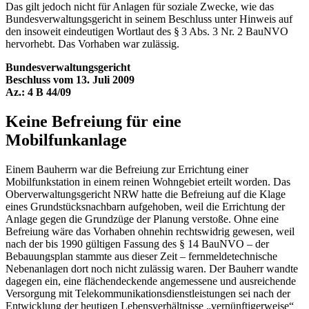
Das gilt jedoch nicht für Anlagen für soziale Zwecke, wie das
Bundesverwaltungsgericht in seinem Beschluss unter Hinweis auf
den insoweit eindeutigen Wortlaut des § 3 Abs. 3 Nr. 2 BauNVO
hervorhebt. Das Vorhaben war zulässig.
Bundesverwaltungsgericht
Beschluss vom 13. Juli 2009
Az.: 4 B 44/09
Keine Befreiung für eine
Mobilfunkanlage
Einem Bauherrn war die Befreiung zur Errichtung einer
Mobilfunkstation in einem reinen Wohngebiet erteilt worden. Das
Oberverwaltungsgericht NRW hatte die Befreiung auf die Klage
eines Grundstücksnachbarn aufgehoben, weil die Errichtung der
Anlage gegen die Grundzüge der Planung verstoße. Ohne eine
Befreiung wäre das Vorhaben ohnehin rechtswidrig gewesen, weil
nach der bis 1990 gültigen Fassung des § 14 BauNVO – der
Bebauungsplan stammte aus dieser Zeit – fernmeldetechnische
Nebenanlagen dort noch nicht zulässig waren. Der Bauherr wandte
dagegen ein, eine flächendeckende angemessene und ausreichende
Versorgung mit Telekommunikationsdienstleistungen sei nach der
Entwicklung der heutigen Lebensverhältnisse „vernünftigerweise“