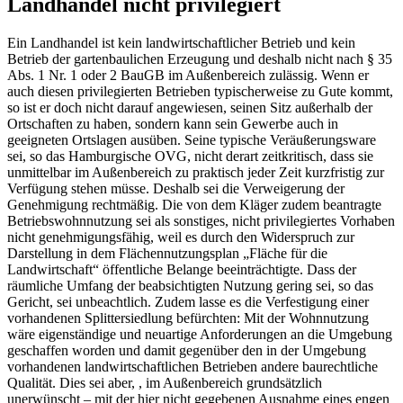
Landhandel nicht privilegiert
Ein Landhandel ist kein landwirtschaftlicher Betrieb und kein
Betrieb der gartenbaulichen Erzeugung und deshalb nicht nach § 35
Abs. 1 Nr. 1 oder 2 BauGB im Außenbereich zulässig. Wenn er
auch diesen privilegierten Betrieben typischerweise zu Gute kommt,
so ist er doch nicht darauf angewiesen, seinen Sitz außerhalb der
Ortschaften zu haben, sondern kann sein Gewerbe auch in
geeigneten Ortslagen ausüben. Seine typische Veräußerungsware
sei, so das Hamburgische OVG, nicht derart zeitkritisch, dass sie
unmittelbar im Außenbereich zu praktisch jeder Zeit kurzfristig zur
Verfügung stehen müsse. Deshalb sei die Verweigerung der
Genehmigung rechtmäßig. Die von dem Kläger zudem beantragte
Betriebswohnnutzung sei als sonstiges, nicht privilegiertes Vorhaben
nicht genehmigungsfähig, weil es durch den Widerspruch zur
Darstellung in dem Flächennutzungsplan „Fläche für die
Landwirtschaft“ öffentliche Belange beeinträchtigte. Dass der
räumliche Umfang der beabsichtigten Nutzung gering sei, so das
Gericht, sei unbeachtlich. Zudem lasse es die Verfestigung einer
vorhandenen Splittersiedlung befürchten: Mit der Wohnnutzung
wäre eigenständige und neuartige Anforderungen an die Umgebung
geschaffen worden und damit gegenüber den in der Umgebung
vorhandenen landwirtschaftlichen Betrieben andere baurechtliche
Qualität. Dies sei aber, , im Außenbereich grundsätzlich
unerwünscht – mit der hier nicht gegebenen Ausnahme eines engen