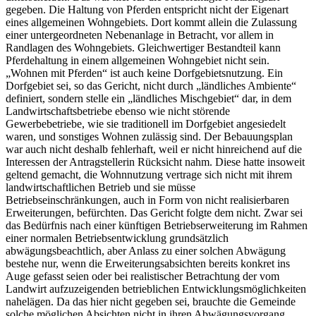
gegeben. Die Haltung von Pferden entspricht nicht der Eigenart
eines allgemeinen Wohngebiets. Dort kommt allein die Zulassung
einer untergeordneten Nebenanlage in Betracht, vor allem in
Randlagen des Wohngebiets. Gleichwertiger Bestandteil kann
Pferdehaltung in einem allgemeinen Wohngebiet nicht sein.
„Wohnen mit Pferden“ ist auch keine Dorfgebietsnutzung. Ein
Dorfgebiet sei, so das Gericht, nicht durch „ländliches Ambiente“
definiert, sondern stelle ein „ländliches Mischgebiet“ dar, in dem
Landwirtschaftsbetriebe ebenso wie nicht störende
Gewerbebetriebe, wie sie traditionell im Dorfgebiet angesiedelt
waren, und sonstiges Wohnen zulässig sind. Der Bebauungsplan
war auch nicht deshalb fehlerhaft, weil er nicht hinreichend auf die
Interessen der Antragstellerin Rücksicht nahm. Diese hatte insoweit
geltend gemacht, die Wohnnutzung vertrage sich nicht mit ihrem
landwirtschaftlichen Betrieb und sie müsse
Betriebseinschränkungen, auch in Form von nicht realisierbaren
Erweiterungen, befürchten. Das Gericht folgte dem nicht. Zwar sei
das Bedürfnis nach einer künftigen Betriebserweiterung im Rahmen
einer normalen Betriebsentwicklung grundsätzlich
abwägungsbeachtlich, aber Anlass zu einer solchen Abwägung
bestehe nur, wenn die Erweiterungsabsichten bereits konkret ins
Auge gefasst seien oder bei realistischer Betrachtung der vom
Landwirt aufzuzeigenden betrieblichen Entwicklungsmöglichkeiten
nahelägen. Da das hier nicht gegeben sei, brauchte die Gemeinde
solche möglichen Absichten nicht in ihren Abwägungsvorgang