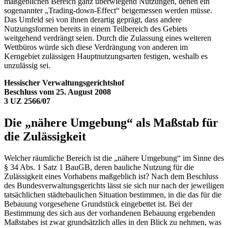
maßgeblichen Bereich ganz überwiegend Nutzungen, denen ein
sogenannter „Trading-down-Effect“ beigemessen werden müsse.
Das Umfeld sei von ihnen derartig geprägt, dass andere
Nutzungsformen bereits in einem Teilbereich des Gebiets
weitgehend verdrängt seien. Durch die Zulassung eines weiteren
Wettbüros würde sich diese Verdrängung von anderen im
Kerngebiet zulässigen Hauptnutzungsarten festigen, weshalb es
unzulässig sei.
Hessischer Verwaltungsgerichtshof
Beschluss vom 25. August 2008
3 UZ 2566/07
Die „nähere Umgebung“ als Maßstab für
die Zulässigkeit
Welcher räumliche Bereich ist die „nähere Umgebung“ im Sinne des
§ 34 Abs. 1 Satz 1 BauGB, deren bauliche Nutzung für die
Zulässigkeit eines Vorhabens maßgeblich ist? Nach dem Beschluss
des Bundesverwaltungsgerichts lässt sie sich nur nach der jeweiligen
tatsächlichen städtebaulichen Situation bestimmen, in die das für die
Bebauung vorgesehene Grundstück eingebettet ist. Bei der
Bestimmung des sich aus der vorhandenen Bebauung ergebenden
Maßstabes ist zwar grundsätzlich alles in den Blick zu nehmen, was