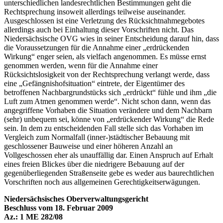
unterschiedlichen landesrechtlichen Bestimmungen geht die
Rechtsprechung insoweit allerdings teilweise auseinander.
Ausgeschlossen ist eine Verletzung des Rücksichtnahmegebotes
allerdings auch bei Einhaltung dieser Vorschriften nicht. Das
Niedersächsische OVG wies in seiner Entscheidung darauf hin, dass
die Voraussetzungen für die Annahme einer „erdrückenden
Wirkung“ enger seien, als vielfach angenommen. Es müsse ernst
genommen werden, wenn für die Annahme einer
Rücksichtslosigkeit von der Rechtsprechung verlangt werde, dass
eine „Gefängnishofsituation“ eintrete, der Eigentümer des
betroffenen Nachbargrundstücks sich „erdrückt“ fühle und ihm „die
Luft zum Atmen genommen werde“. Nicht schon dann, wenn das
angegriffene Vorhaben die Situation verändere und dem Nachbarn
(sehr) unbequem sei, könne von „erdrückender Wirkung“ die Rede
sein. In dem zu entscheidenden Fall stelle sich das Vorhaben im
Vergleich zum Normalfall (inner-)städtischer Bebauung mit
geschlossener Bauweise und einer höheren Anzahl an
Vollgeschossen eher als unauffällig dar. Einen Anspruch auf Erhalt
eines freien Blickes über die niedrigere Bebauung auf der
gegenüberliegenden Straßenseite gebe es weder aus baurechtlichen
Vorschriften noch aus allgemeinen Gerechtigkeitserwägungen.
Niedersächsisches Oberverwaltungsgericht
Beschluss vom 18. Februar 2009
Az.: 1 ME 282/08