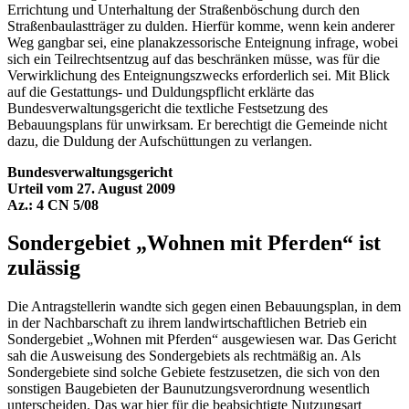
Errichtung und Unterhaltung der Straßenböschung durch den
Straßenbaulastträger zu dulden. Hierfür komme, wenn kein anderer
Weg gangbar sei, eine planakzessorische Enteignung infrage, wobei
sich ein Teilrechtsentzug auf das beschränken müsse, was für die
Verwirklichung des Enteignungszwecks erforderlich sei. Mit Blick
auf die Gestattungs- und Duldungspflicht erklärte das
Bundesverwaltungsgericht die textliche Festsetzung des
Bebauungsplans für unwirksam. Er berechtigt die Gemeinde nicht
dazu, die Duldung der Aufschüttungen zu verlangen.
Bundesverwaltungsgericht
Urteil vom 27. August 2009
Az.: 4 CN 5/08
Sondergebiet „Wohnen mit Pferden“ ist
zulässig
Die Antragstellerin wandte sich gegen einen Bebauungsplan, in dem
in der Nachbarschaft zu ihrem landwirtschaftlichen Betrieb ein
Sondergebiet „Wohnen mit Pferden“ ausgewiesen war. Das Gericht
sah die Ausweisung des Sondergebiets als rechtmäßig an. Als
Sondergebiete sind solche Gebiete festzusetzen, die sich von den
sonstigen Baugebieten der Baunutzungsverordnung wesentlich
unterscheiden. Das war hier für die beabsichtigte Nutzungsart