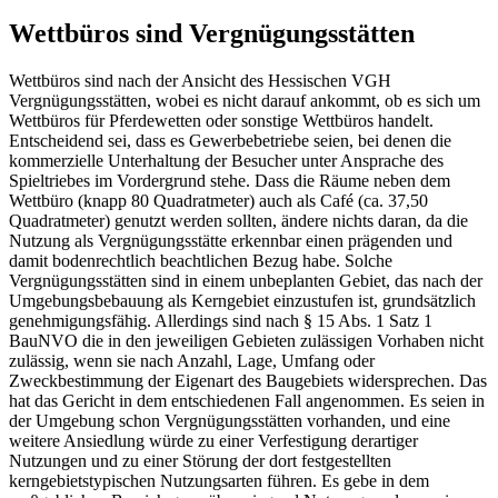
Wettbüros sind Vergnügungsstätten
Wettbüros sind nach der Ansicht des Hessischen VGH
Vergnügungsstätten, wobei es nicht darauf ankommt, ob es sich um
Wettbüros für Pferdewetten oder sonstige Wettbüros handelt.
Entscheidend sei, dass es Gewerbebetriebe seien, bei denen die
kommerzielle Unterhaltung der Besucher unter Ansprache des
Spieltriebes im Vordergrund stehe. Dass die Räume neben dem
Wettbüro (knapp 80 Quadratmeter) auch als Café (ca. 37,50
Quadratmeter) genutzt werden sollten, ändere nichts daran, da die
Nutzung als Vergnügungsstätte erkennbar einen prägenden und
damit bodenrechtlich beachtlichen Bezug habe. Solche
Vergnügungsstätten sind in einem unbeplanten Gebiet, das nach der
Umgebungsbebauung als Kerngebiet einzustufen ist, grundsätzlich
genehmigungsfähig. Allerdings sind nach § 15 Abs. 1 Satz 1
BauNVO die in den jeweiligen Gebieten zulässigen Vorhaben nicht
zulässig, wenn sie nach Anzahl, Lage, Umfang oder
Zweckbestimmung der Eigenart des Baugebiets widersprechen. Das
hat das Gericht in dem entschiedenen Fall angenommen. Es seien in
der Umgebung schon Vergnügungsstätten vorhanden, und eine
weitere Ansiedlung würde zu einer Verfestigung derartiger
Nutzungen und zu einer Störung der dort festgestellten
kerngebietstypischen Nutzungsarten führen. Es gebe in dem