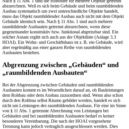
Nach § 11 Abs. 1 sind die Honorare für mehrere Objekte getrennt
abzurechnen. Weil es sich beim Gebäude und beim raumbildenden
Ausbau systematisch um zwei unterschiedliche Objekte handelt,
muss das Objekt raumbildender Ausbau auch nicht mit dem Objekt
Gebäude identisch sein. Nach § 11 Abs. 1 sind auch mehrere
raumbildende Ausbauten getrennt abzurechnen, wenn diese
gegeneinander konstruktiv bzw. funktional abgrenzbar sind. Ein
solcher Ansatz ergibt sich auch aus der Objektliste (Anlage 3.3
HOAI). Ein Wohn- und Geschäftshaus ist z. B. ein Gebäude, wird
aber regelmäßig aus einer ganzen Reihe von raumbildenden
Ausbauten bestehen.
Abgrenzung zwischen „Gebäuden“ und
„raumbildenden Ausbauten“
Bei der Abgrenzung zwischen Gebäuden und raumbildenden
Ausbauten kommt es im Wesentlichen darauf an, ob Bauleistungen
dem Rohbau oder dem Ausbau zuzuordnen sind. Wenn also schon
durch den Rohbau selbst Räume gebildet werden, handelt es sich
nicht um Leistungen des raumbildenden Ausbaus. Für eine im Sinne
von § 11 Abs. 1 getrennte Abrechnung von Leistungen bei
Gebäuden und bei raumbildenden Ausbauten bedarf es keiner
besonderen Vereinbarung. Die nach der HOAI vorgesehene
Trennung kann jedoch vertraglich ausgeschlossen werden. Dies