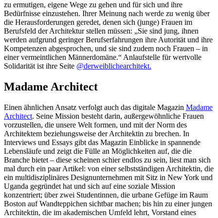
zu ermutigen, eigene Wege zu gehen und für sich und ihre
Bedürfnisse einzustehen. Ihrer Meinung nach werde zu wenig über
die Herausforderungen geredet, denen sich (junge) Frauen im
Berufsfeld der Architektur stellen müssen: „Sie sind jung, ihnen
werden aufgrund geringer Berufserfahrungen ihre Autorität und ihre
Kompetenzen abgesprochen, und sie sind zudem noch Frauen – in
einer vermeintlichen Männerdomäne.“ Anlaufstelle für wertvolle
Solidarität ist ihre Seite
@derweiblichearchitekt.
Madame Architect
Einen ähnlichen Ansatz verfolgt auch das digitale Magazin
Madame
Architect
. Seine Mission besteht darin, außergewöhnliche Frauen
vorzustellen, die unsere Welt formen, und mit der Norm des
Architektem beziehungsweise der Architektin zu brechen. In
Interviews und Essays gibt das Magazin Einblicke in spannende
Lebensläufe und zeigt die Fülle an Möglichkeiten auf, die die
Branche bietet – diese scheinen schier endlos zu sein, liest man sich
mal durch ein paar Artikel: von einer selbstständigen Architektin, die
ein multidisziplinäres Designunternehmen mit Sitz in New York und
Uganda gegründet hat und sich auf eine soziale Mission
konzentriert; über zwei Studentinnen, die urbane Gefüge im Raum
Boston auf Wandteppichen sichtbar machen; bis hin zu einer jungen
Architektin, die im akademischen Umfeld lehrt, Vorstand eines