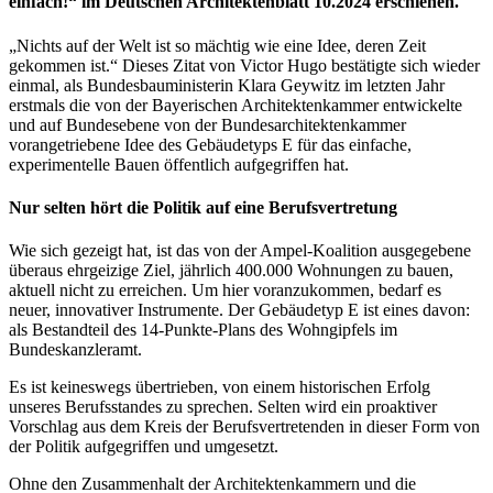
einfach!“ im Deutschen Architektenblatt 10.2024 erschienen.
„Nichts auf der Welt ist so mächtig wie eine Idee, deren Zeit
gekommen ist.“ Dieses Zitat von Victor Hugo bestätigte sich wieder
einmal, als Bundesbauministerin Klara Geywitz im letzten Jahr
erstmals die von der Bayerischen Architektenkammer entwickelte
und auf Bundesebene von der Bundesarchitektenkammer
vorangetriebene Idee des Gebäudetyps E für das einfache,
experimentelle Bauen öffentlich aufgegriffen hat.
Nur selten hört die Politik auf eine Berufsvertretung
Wie sich gezeigt hat, ist das von der Ampel-Koalition ausgegebene
überaus ehrgeizige Ziel, jährlich 400.000 Wohnungen zu bauen,
aktuell nicht zu erreichen. Um hier voranzukommen, bedarf es
neuer, innovativer Instrumente. Der Gebäudetyp E ist eines davon:
als Bestandteil des 14-Punkte-Plans des Wohngipfels im
Bundeskanzleramt.
Es ist keineswegs übertrieben, von einem historischen Erfolg
unseres Berufsstandes zu sprechen. Selten wird ein proaktiver
Vorschlag aus dem Kreis der Berufsvertretenden in dieser Form von
der Politik aufgegriffen und umgesetzt.
Ohne den Zusammenhalt der Architektenkammern und die