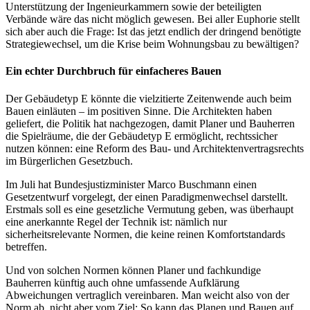
Unterstützung der Ingenieurkammern sowie der beteiligten
Verbände wäre das nicht möglich gewesen. Bei aller Euphorie stellt
sich aber auch die Frage: Ist das jetzt endlich der dringend benötigte
Strategiewechsel, um die Krise beim Wohnungsbau zu bewältigen?
Ein echter Durchbruch für einfacheres Bauen
Der Gebäudetyp E könnte die vielzitierte Zeitenwende auch beim
Bauen einläuten – im positiven Sinne. Die Architekten haben
geliefert, die Politik hat nachgezogen, damit Planer und Bauherren
die Spielräume, die der Gebäudetyp E ermöglicht, rechtssicher
nutzen können: eine Reform des Bau- und Architektenvertragsrechts
im Bürgerlichen Gesetzbuch.
Im Juli hat Bundesjustizminister Marco Buschmann einen
Gesetzentwurf vorgelegt, der einen Paradigmenwechsel darstellt.
Erstmals soll es eine gesetzliche Vermutung geben, was überhaupt
eine anerkannte Regel der Technik ist: nämlich nur
sicherheitsrelevante Normen, die keine reinen Komfortstandards
betreffen.
Und von solchen Normen können Planer und fachkundige
Bauherren künftig auch ohne umfassende Aufklärung
Abweichungen vertraglich vereinbaren. Man weicht also von der
Norm ab, nicht aber vom Ziel: So kann das Planen und Bauen auf