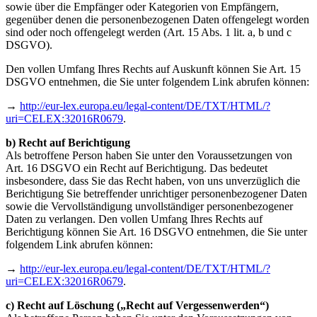
sowie über die Empfänger oder Kategorien von Empfängern,
gegenüber denen die personenbezogenen Daten offengelegt worden
sind oder noch offengelegt werden (Art. 15 Abs. 1 lit. a, b und c
DSGVO).
Den vollen Umfang Ihres Rechts auf Auskunft können Sie Art. 15
DSGVO entnehmen, die Sie unter folgendem Link abrufen können:
→
http://eur-lex.europa.eu/legal-content/DE/TXT/HTML/?
uri=CELEX:32016R0679
.
b) Recht auf Berichtigung
Als betroffene Person haben Sie unter den Voraussetzungen von
Art. 16 DSGVO ein Recht auf Berichtigung. Das bedeutet
insbesondere, dass Sie das Recht haben, von uns unverzüglich die
Berichtigung Sie betreffender unrichtiger personenbezogener Daten
sowie die Vervollständigung unvollständiger personenbezogener
Daten zu verlangen. Den vollen Umfang Ihres Rechts auf
Berichtigung können Sie Art. 16 DSGVO entnehmen, die Sie unter
folgendem Link abrufen können:
→
http://eur-lex.europa.eu/legal-content/DE/TXT/HTML/?
uri=CELEX:32016R0679
.
c) Recht auf Löschung („Recht auf Vergessenwerden“)