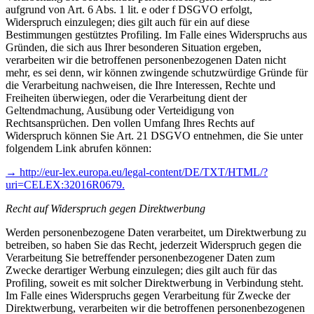
aufgrund von Art. 6 Abs. 1 lit. e oder f DSGVO erfolgt,
Widerspruch einzulegen; dies gilt auch für ein auf diese
Bestimmungen gestütztes Profiling. Im Falle eines Widerspruchs aus
Gründen, die sich aus Ihrer besonderen Situation ergeben,
verarbeiten wir die betroffenen personenbezogenen Daten nicht
mehr, es sei denn, wir können zwingende schutzwürdige Gründe für
die Verarbeitung nachweisen, die Ihre Interessen, Rechte und
Freiheiten überwiegen, oder die Verarbeitung dient der
Geltendmachung, Ausübung oder Verteidigung von
Rechtsansprüchen. Den vollen Umfang Ihres Rechts auf
Widerspruch können Sie Art. 21 DSGVO entnehmen, die Sie unter
folgendem Link abrufen können:
→
http://eur-lex.europa.eu/legal-content/DE/TXT/HTML/?
uri=CELEX:32016R0679.
Recht auf Widerspruch gegen Direktwerbung
Werden personenbezogene Daten verarbeitet, um Direktwerbung zu
betreiben, so haben Sie das Recht, jederzeit Widerspruch gegen die
Verarbeitung Sie betreffender personenbezogener Daten zum
Zwecke derartiger Werbung einzulegen; dies gilt auch für das
Profiling, soweit es mit solcher Direktwerbung in Verbindung steht.
Im Falle eines Widerspruchs gegen Verarbeitung für Zwecke der
Direktwerbung, verarbeiten wir die betroffenen personenbezogenen