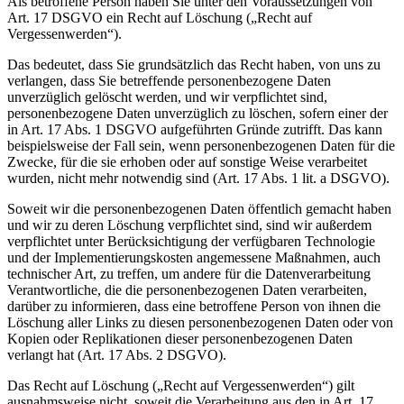
Als betroffene Person haben Sie unter den Voraussetzungen von
Art. 17 DSGVO ein Recht auf Löschung („Recht auf
Vergessenwerden“).
Das bedeutet, dass Sie grundsätzlich das Recht haben, von uns zu
verlangen, dass Sie betreffende personenbezogene Daten
unverzüglich gelöscht werden, und wir verpflichtet sind,
personenbezogene Daten unverzüglich zu löschen, sofern einer der
in Art. 17 Abs. 1 DSGVO aufgeführten Gründe zutrifft. Das kann
beispielsweise der Fall sein, wenn personenbezogenen Daten für die
Zwecke, für die sie erhoben oder auf sonstige Weise verarbeitet
wurden, nicht mehr notwendig sind (Art. 17 Abs. 1 lit. a DSGVO).
Soweit wir die personenbezogenen Daten öffentlich gemacht haben
und wir zu deren Löschung verpflichtet sind, sind wir außerdem
verpflichtet unter Berücksichtigung der verfügbaren Technologie
und der Implementierungskosten angemessene Maßnahmen, auch
technischer Art, zu treffen, um andere für die Datenverarbeitung
Verantwortliche, die die personenbezogenen Daten verarbeiten,
darüber zu informieren, dass eine betroffene Person von ihnen die
Löschung aller Links zu diesen personenbezogenen Daten oder von
Kopien oder Replikationen dieser personenbezogenen Daten
verlangt hat (Art. 17 Abs. 2 DSGVO).
Das Recht auf Löschung („Recht auf Vergessenwerden“) gilt
ausnahmsweise nicht, soweit die Verarbeitung aus den in Art. 17