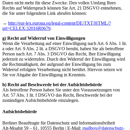
Daten nicht mehr für diese Zwecke. Den vollen Umfang Ihres
Rechts auf Widerspruch können Sie Art. 21 DSGVO entnehmen,
die Sie unter folgendem Link abrufen können:
→
http://eur-lex.europa.eu/legal-content/DE/TXT/HTML/?
uri=CELEX:32016R0679
.
g) Recht auf Widerruf von Einwilligungen
Wenn die Verarbeitung auf einer Einwilligung nach Art. 6 Abs. 1 lit.
a oder Art. 9 Abs. 2 lit. a DSGVO beruht, haben Sie als betroffene
Person nach Art. 7 Abs. 3 DSGVO das Recht, Ihre Einwilligung
jederzeit zu widerrufen. Durch den Widerruf der Einwilligung wird
die Rechtmäßigkeit, der aufgrund der Einwilligung bis zum
Widerruf erfolgten Verarbeitung nicht berührt. Hiervon setzen wir
Sie vor Abgabe der Einwilligung in Kenntnis.
h) Recht auf Beschwerde bei der Aufsichtsbehörde
Als betroffene Person haben Sie unter den Voraussetzungen von
Art. 57 Abs. 1 lit. f DSGVO das Recht, Beschwerde bei der
zuständigen Aufsichtsbehörde einzulegen.
Aufsichtsbehörde
Berliner Beauftragte für Datenschutz und Informationsfreiheit
Alt-Moabit 59 – 61, 10555 Berlin | E-Mail:
mailbox@datenschutz-