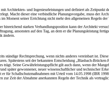
s mit Architekten- und Ingenieurleistungen und definiert als Zeitpunk
rlegt. Macht dieser eine verbindliche Planungsvorgabe, muss der Archi
 im Moment seiner Errichtung nicht mehr den allgemeinen Regeln der Te
iner hinreichend starken Verhandlungsposition kann der Architekt versu
ftragung, ansonsten auf den Tag, an dem er die Planungsleistung fertigs
ik ändern.
reits ständige Rechtsprechung, wenn nichts anderes vereinbart ist. Die
ren. Spätestens seit der bekannten Entscheidung „Blasbach-Brücken-Fal
s trägt. Seine Gewährleistungspflicht gilt auch dann, wenn der Mange
aufgrund später gewonnener, neuer wissenschaftlicher und technischer Er
 er für Schallschutzmaßnahmen mit Urteil vom 14.05.1998 (IBR 1998, 3
den zur Zeit der Abnahme anerkannten Regeln der Technik als vertragli