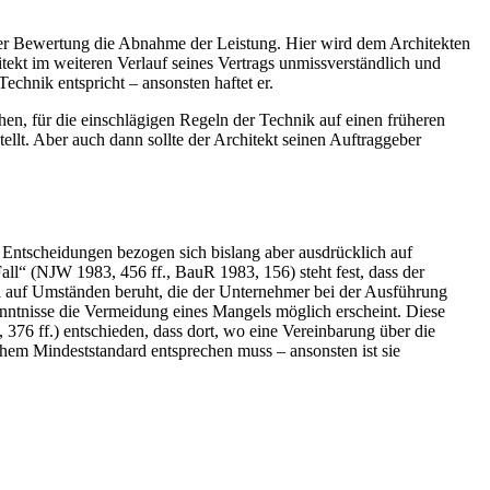
t der Bewertung die Abnahme der Leistung. Hier wird dem Architekten
tekt im weiteren Verlauf seines Vertrags unmissverständlich und
chnik entspricht – ansonsten haftet er.
chen, für die einschlägigen Regeln der Technik auf einen früheren
tellt. Aber auch dann sollte der Architekt seinen Auftraggeber
se Entscheidungen bezogen sich bislang aber ausdrücklich auf
l“ (NJW 1983, 456 ff., BauR 1983, 156) steht fest, dass der
l auf Umständen beruht, die der Unternehmer bei der Ausführung
kenntnisse die Vermeidung eines Mangels möglich erscheint. Diese
76 ff.) entschieden, dass dort, wo eine Vereinbarung über die
chem Mindeststandard entsprechen muss – ansonsten ist sie