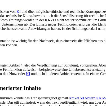
Risiken von
KI
und über mögliche ethische und rechtliche Konsequenze
owohl das technische Know-how als auch die Sensibilisierung für rechtlic
eses Trainings werden in der KI-VO nicht weiter spezifiziert. Im Grun
nternehmens ab. Der Einsatz neuer Technologien erfordert die Identifi
herheitsrelevante Auswirkungen haben, ist der Schulungsbedarf naturg
tion ist wichtig für den Nachweis, dass einerseits die Pflichten aus 
ifen können.
egen Artikel 4, also die Verpflichtung zur Schulung, vorgesehen. Abe
 Fehlfunktion aufweist – beispielsweise eine Urheberrechtsverletzung 
 an den Nutzer der
KI
und nicht an deren Anbieter wendet. In einem Ger
nerierter Inhalte
ekturbüros könnte das Transparenzgebot gemäß
Artikel 50 Absatz 4 KI
urde. Das gilt zumindest, wenn der Text veröffentlicht wird, um über An