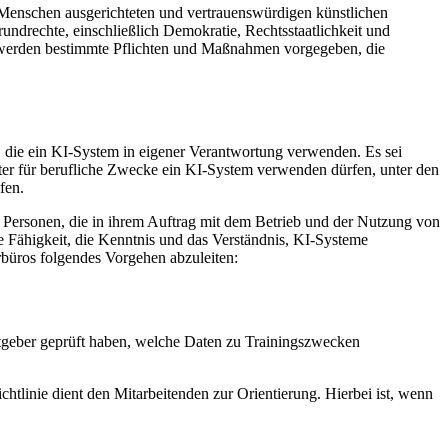
 Menschen ausgerichteten und vertrauenswürdigen künstlichen
rundrechte, einschließlich Demokratie, Rechtsstaatlichkeit und
 werden bestimmte Pflichten und Maßnahmen vorgegeben, die
n, die ein KI-System in eigener Verantwortung verwenden. Es sei
ter für berufliche Zwecke ein KI-System verwenden dürfen, unter den
fen.
 Personen, die in ihrem Auftrag mit dem Betrieb und der Nutzung von
e Fähigkeit, die Kenntnis und das Verständnis, KI-Systeme
rbüros folgendes Vorgehen abzuleiten:
itgeber geprüft haben, welche Daten zu Trainingszwecken
chtlinie dient den Mitarbeitenden zur Orientierung. Hierbei ist, wenn