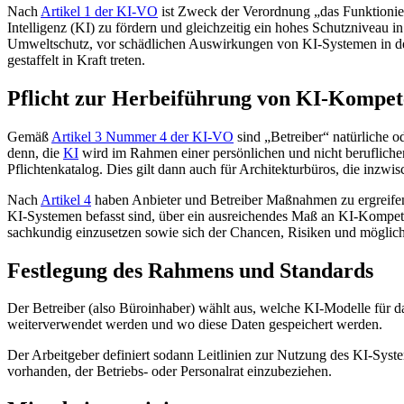
Nach
Artikel 1 der KI-VO
ist Zweck der Verordnung „das Funktionie
Intelligenz (KI) zu fördern und gleichzeitig ein hohes Schutzniveau i
Umweltschutz, vor schädlichen Auswirkungen von KI-Systemen in de
gestaffelt in Kraft treten.
Pflicht zur Herbeiführung von KI-Kompe
Gemäß
Artikel 3 Nummer 4 der KI-VO
sind „Betreiber“ natürliche o
denn, die
KI
wird im Rahmen einer persönlichen und nicht berufliche
Pflichtenkatalog. Dies gilt dann auch für Architekturbüros, die inzw
Nach
Artikel 4
haben Anbieter und Betreiber Maßnahmen zu ergreifen,
KI-Systemen befasst sind, über ein ausreichendes Maß an KI-Kompe
sachkundig einzusetzen sowie sich der Chancen, Risiken und möglich
Festlegung des Rahmens und Standards
Der Betreiber (also Büroinhaber) wählt aus, welche KI-Modelle für 
weiterverwendet werden und wo diese Daten gespeichert werden.
Der Arbeitgeber definiert sodann Leitlinien zur Nutzung des KI-System
vorhanden, der Betriebs- oder Personalrat einzubeziehen.